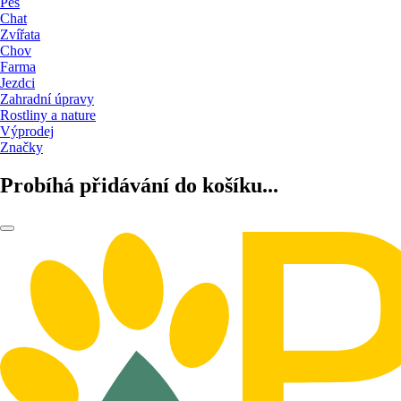
Pes
Chat
Zvířata
Chov
Farma
Jezdci
Zahradní úpravy
Rostliny a nature
Výprodej
Značky
Probíhá přidávání do košíku...