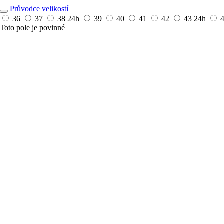
Průvodce velikostí
36
37
38
24h
39
40
41
42
43
24h
Toto pole je povinné