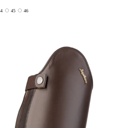
44
45
46