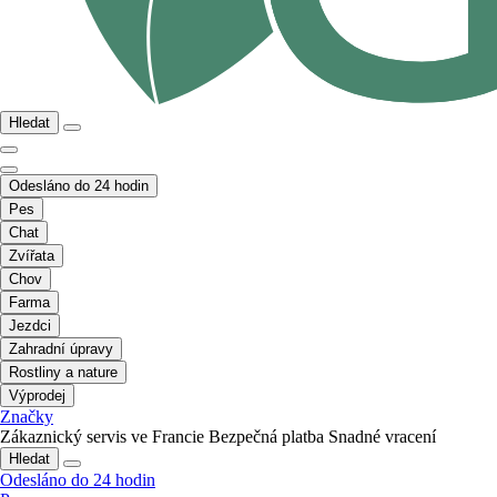
Hledat
Odesláno do 24 hodin
Pes
Chat
Zvířata
Chov
Farma
Jezdci
Zahradní úpravy
Rostliny a nature
Výprodej
Značky
Zákaznický servis ve Francie
Bezpečná platba
Snadné vracení
Hledat
Odesláno do 24 hodin