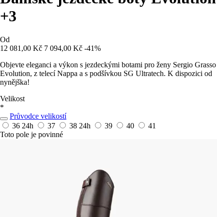
+3
Od
12 081,00 Kč
7 094,00 Kč
-41%
Objevte eleganci a výkon s jezdeckými botami pro ženy Sergio Grasso
Evolution, z telecí Nappa a s podšívkou SG Ultratech. K dispozici od
nynějška!
Velikost
*
Průvodce velikostí
36
24h
37
38
24h
39
40
41
Toto pole je povinné