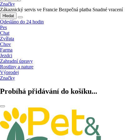
Značky
Zákaznický servis ve Francie
Bezpečná platba
Snadné vracení
Hledat
Odesláno do 24 hodin
Pes
Chat
Zvířata
Chov
Farma
Jezdci
Zahradní úpravy
Rostliny a nature
Výprodej
Značky
Probíhá přidávání do košíku...