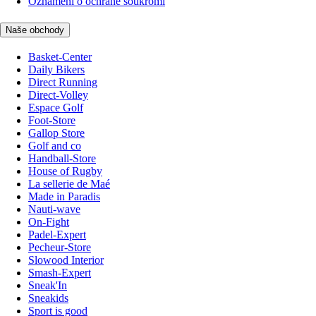
Oznámení o ochraně soukromí
Naše obchody
Basket-Center
Daily Bikers
Direct Running
Direct-Volley
Espace Golf
Foot-Store
Gallop Store
Golf and co
Handball-Store
House of Rugby
La sellerie de Maé
Made in Paradis
Nauti-wave
On-Fight
Padel-Expert
Pecheur-Store
Slowood Interior
Smash-Expert
Sneak'In
Sneakids
Sport is good