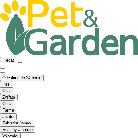
Hledat
Odesláno do 24 hodin
Pes
Chat
Zvířata
Chov
Farma
Jezdci
Zahradní úpravy
Rostliny a nature
Výprodej