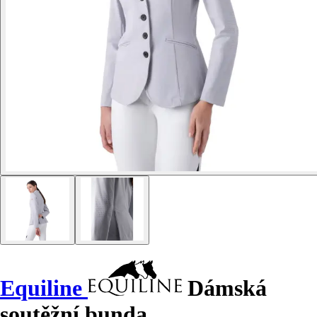
Equiline
Dámská
soutěžní bunda