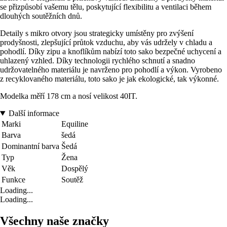
se přizpůsobí vašemu tělu, poskytující flexibilitu a ventilaci během
dlouhých soutěžních dnů.
Detaily s mikro otvory jsou strategicky umístěny pro zvýšení
prodyšnosti, zlepšující průtok vzduchu, aby vás udržely v chladu a
pohodlí. Díky zipu a knoflíkům nabízí toto sako bezpečné uchycení a
uhlazený vzhled. Díky technologii rychlého schnutí a snadno
udržovatelného materiálu je navrženo pro pohodlí a výkon. Vyrobeno
z recyklovaného materiálu, toto sako je jak ekologické, tak výkonné.
Modelka měří 178 cm a nosí velikost 40IT.
Další informace
Marki
Equiline
Barva
šedá
Dominantní barva
Šedá
Typ
Žena
Věk
Dospělý
Funkce
Soutěž
Loading...
Loading...
Všechny naše značky