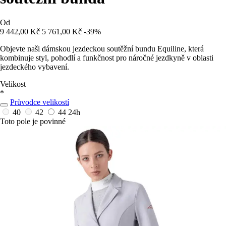
Od
9 442,00 Kč
5 761,00 Kč
-39%
Objevte naši dámskou jezdeckou soutěžní bundu Equiline, která
kombinuje styl, pohodlí a funkčnost pro náročné jezdkyně v oblasti
jezdeckého vybavení.
Velikost
*
Průvodce velikostí
40
42
44
24h
Toto pole je povinné