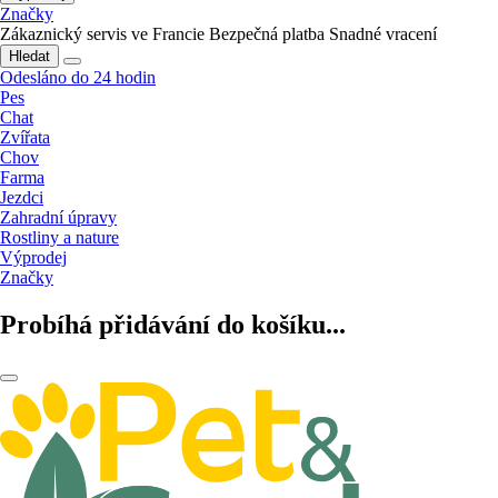
Značky
Zákaznický servis ve Francie
Bezpečná platba
Snadné vracení
Hledat
Odesláno do 24 hodin
Pes
Chat
Zvířata
Chov
Farma
Jezdci
Zahradní úpravy
Rostliny a nature
Výprodej
Značky
Probíhá přidávání do košíku...