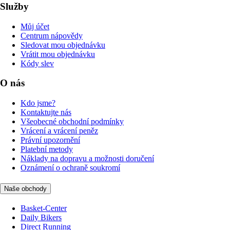
Služby
Můj účet
Centrum nápovědy
Sledovat mou objednávku
Vrátit mou objednávku
Kódy slev
O nás
Kdo jsme?
Kontaktujte nás
Všeobecné obchodní podmínky
Vrácení a vrácení peněz
Právní upozornění
Platební metody
Náklady na dopravu a možnosti doručení
Oznámení o ochraně soukromí
Naše obchody
Basket-Center
Daily Bikers
Direct Running