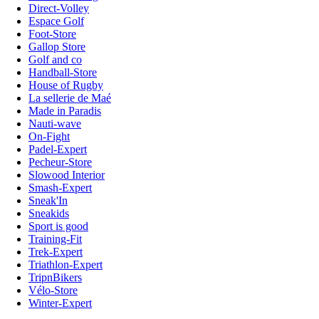
Direct-Volley
Espace Golf
Foot-Store
Gallop Store
Golf and co
Handball-Store
House of Rugby
La sellerie de Maé
Made in Paradis
Nauti-wave
On-Fight
Padel-Expert
Pecheur-Store
Slowood Interior
Smash-Expert
Sneak'In
Sneakids
Sport is good
Training-Fit
Trek-Expert
Triathlon-Expert
TripnBikers
Vélo-Store
Winter-Expert