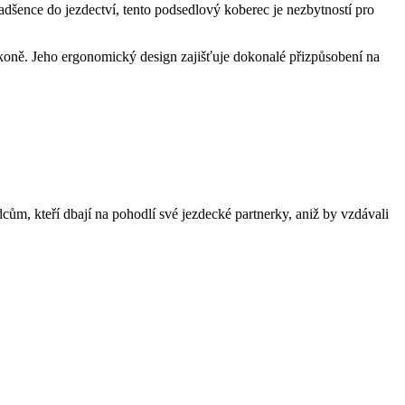
šence do jezdectví, tento podsedlový koberec je nezbytností pro
 koně. Jeho ergonomický design zajišťuje dokonalé přizpůsobení na
ům, kteří dbají na pohodlí své jezdecké partnerky, aniž by vzdávali