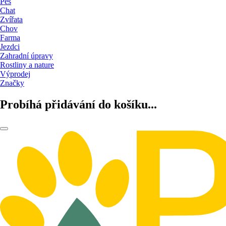
Pes
Chat
Zvířata
Chov
Farma
Jezdci
Zahradní úpravy
Rostliny a nature
Výprodej
Značky
Probíhá přidávání do košíku...