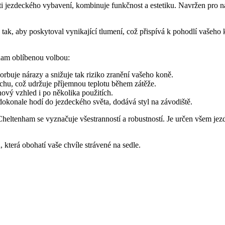
jezdeckého vybavení, kombinuje funkčnost a estetiku. Navržen pro nad
tak, aby poskytoval vynikající tlumení, což přispívá k pohodlí vašeho
nham oblíbenou volbou:
rbuje nárazy a snižuje tak riziko zranění vašeho koně.
chu, což udržuje příjemnou teplotu během zátěže.
nový vzhled i po několika použitích.
dokonale hodí do jezdeckého světa, dodává styl na závodiště.
ltenham se vyznačuje všestranností a robustností. Je určen všem jezdc
 která obohatí vaše chvíle strávené na sedle.