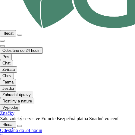
Hledat
Odesláno do 24 hodin
Pes
Chat
Zvířata
Chov
Farma
Jezdci
Zahradní úpravy
Rostliny a nature
Výprodej
Značky
Zákaznický servis ve Francie
Bezpečná platba
Snadné vracení
Hledat
Odesláno do 24 hodin