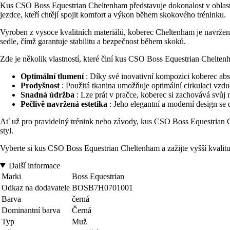
Kus CSO Boss Equestrian Cheltenham představuje dokonalost v oblasti 
jezdce, kteří chtějí spojit komfort a výkon během skokového tréninku.
Vyroben z vysoce kvalitních materiálů, koberec Cheltenham je navržen 
sedle, čímž garantuje stabilitu a bezpečnost během skoků.
Zde je několik vlastností, které činí kus CSO Boss Equestrian Chelte
Optimální tlumení
: Díky své inovativní kompozici koberec abso
Prodyšnost
: Použitá tkanina umožňuje optimální cirkulaci vzdu
Snadná údržba
: Lze prát v pračce, koberec si zachovává svůj 
Pečlivě navržená estetika
: Jeho elegantní a moderní design se 
Ať už pro pravidelný trénink nebo závody, kus CSO Boss Equestrian Che
styl.
Vyberte si kus CSO Boss Equestrian Cheltenham a zažijte vyšší kvalitu,
Další informace
Marki
Boss Equestrian
Odkaz na dodavatele
BOSB7H0701001
Barva
černá
Dominantní barva
Černá
Typ
Muž