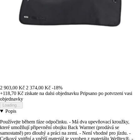
2 903,00 Kč
2 374,00 Kč
-18%
+118,70 Kč
ziskate na dalsi objednavku
Pripsano po potvrzeni vasi
objednavky
Loading...
Popis
Používejte během fáze odpočinku. - Má dva upevňovací kroužky,
které umožňují připevnění obojku Back Warmer (prodává se
samostatně) pro dlouhý a práci na zemi. - Není vhodné pro jízdu. -
Celkový vnitřní a vnější materiál je vyroben z materiálu Welltex®. -