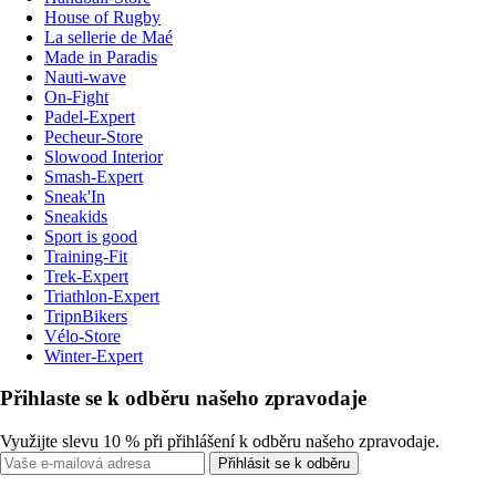
House of Rugby
La sellerie de Maé
Made in Paradis
Nauti-wave
On-Fight
Padel-Expert
Pecheur-Store
Slowood Interior
Smash-Expert
Sneak'In
Sneakids
Sport is good
Training-Fit
Trek-Expert
Triathlon-Expert
TripnBikers
Vélo-Store
Winter-Expert
Přihlaste se k odběru našeho zpravodaje
Využijte slevu 10 % při přihlášení k odběru našeho zpravodaje.
Přihlásit se k odběru