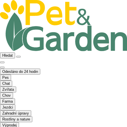
Hledat
Odesláno do 24 hodin
Pes
Chat
Zvířata
Chov
Farma
Jezdci
Zahradní úpravy
Rostliny a nature
Výprodej