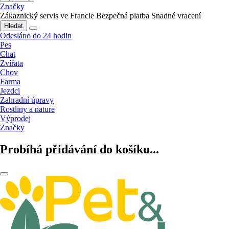
Značky
Zákaznický servis ve Francie
Bezpečná platba
Snadné vracení
Hledat
Odesláno do 24 hodin
Pes
Chat
Zvířata
Chov
Farma
Jezdci
Zahradní úpravy
Rostliny a nature
Výprodej
Značky
Probíhá přidávání do košíku...