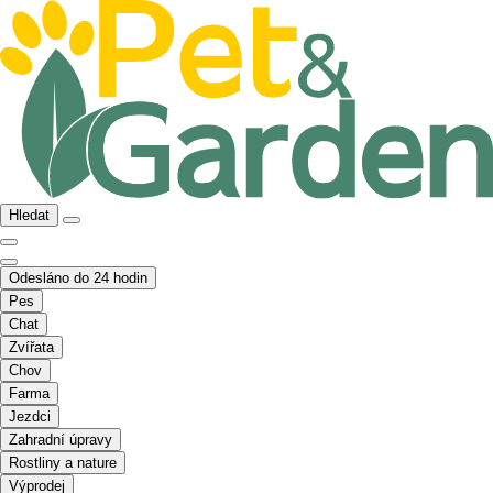
Hledat
Odesláno do 24 hodin
Pes
Chat
Zvířata
Chov
Farma
Jezdci
Zahradní úpravy
Rostliny a nature
Výprodej