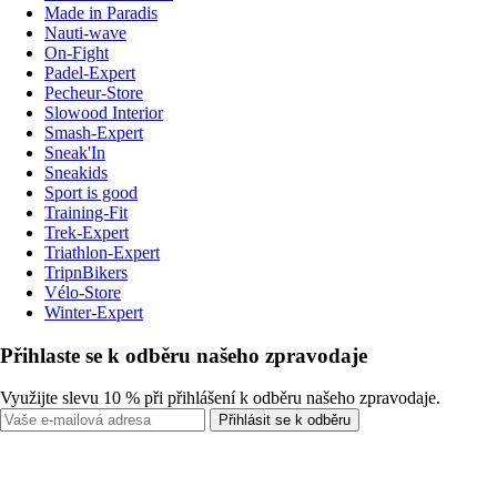
Made in Paradis
Nauti-wave
On-Fight
Padel-Expert
Pecheur-Store
Slowood Interior
Smash-Expert
Sneak'In
Sneakids
Sport is good
Training-Fit
Trek-Expert
Triathlon-Expert
TripnBikers
Vélo-Store
Winter-Expert
Přihlaste se k odběru našeho zpravodaje
Využijte slevu 10 % při přihlášení k odběru našeho zpravodaje.
Přihlásit se k odběru