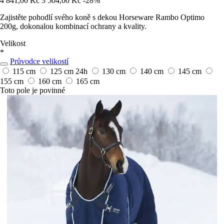
4 841,00 Kč
3 504,00 Kč
-28%
Zajistěte pohodlí svého koně s dekou Horseware Rambo Optimo
200g, dokonalou kombinací ochrany a kvality.
Velikost
*
Průvodce velikostí
115 cm
125 cm
24h
130 cm
140 cm
145 cm
155 cm
160 cm
165 cm
Toto pole je povinné