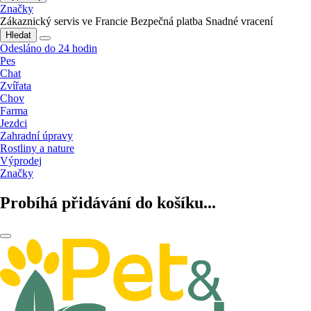
Značky
Zákaznický servis ve Francie
Bezpečná platba
Snadné vracení
Hledat
Odesláno do 24 hodin
Pes
Chat
Zvířata
Chov
Farma
Jezdci
Zahradní úpravy
Rostliny a nature
Výprodej
Značky
Probíhá přidávání do košíku...