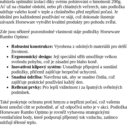
nabízela optimální izolaci díky svému polstrování o hmotnosti 200g.
Ať už na chladné období, nebo při chladných večerech, tato podložka
udržuje vašeho koně v teple a chráněného před nepřízní počasí. Je
ideální pro každodenní používání ve stáji, což dokonale ilustruje
závazek Horseware vytvářet kvalitní produkty pro pohodu zvířat.
Zde jsou některé pozoruhodné vlastnosti stáje podložky Horseware
Rambo Optimo:
Robustní konstrukce:
Vyrobena z odolných materiálů pro delší
životnost.
Ergonomický design:
Její speciální střih umožňuje velkou
svobodu pohybu, což je zásadní pro blaho koně.
Inovativní klipový systém:
Usnadňuje připojení a sundání
podložky, přičemž zajišťuje bezpečné uchycení.
Snadná údržba:
Navržena tak, aby se snadno čistila, což
zajišťuje praktické používání každý den.
Reflexní prvky:
Pro lepší viditelnost i za špatných světelných
podmínek.
Také poskytuje ochranu proti hmyzu a nepřízni počasí, což vašemu
koni umožní cítit se pohodlně, ať už odpočívá nebo je v akci. Podložka
Horseware Rambo Optimo je rovněž vybavena strategickými
ventilačními body, které podporují příjemný tok vzduchu, zatímco
udržují tělesné teplo.