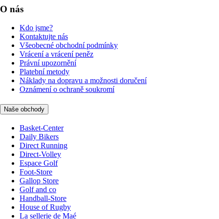
O nás
Kdo jsme?
Kontaktujte nás
Všeobecné obchodní podmínky
Vrácení a vrácení peněz
Právní upozornění
Platební metody
Náklady na dopravu a možnosti doručení
Oznámení o ochraně soukromí
Naše obchody
Basket-Center
Daily Bikers
Direct Running
Direct-Volley
Espace Golf
Foot-Store
Gallop Store
Golf and co
Handball-Store
House of Rugby
La sellerie de Maé