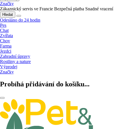
Značky
Zákaznický servis ve Francie
Bezpečná platba
Snadné vracení
Hledat
Odesláno do 24 hodin
Pes
Chat
Zvířata
Chov
Farma
Jezdci
Zahradní úpravy
Rostliny a nature
Výprodej
Značky
Probíhá přidávání do košíku...