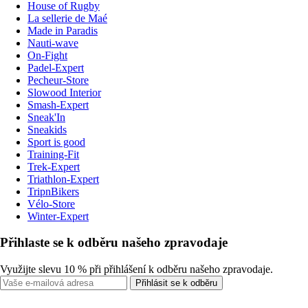
House of Rugby
La sellerie de Maé
Made in Paradis
Nauti-wave
On-Fight
Padel-Expert
Pecheur-Store
Slowood Interior
Smash-Expert
Sneak'In
Sneakids
Sport is good
Training-Fit
Trek-Expert
Triathlon-Expert
TripnBikers
Vélo-Store
Winter-Expert
Přihlaste se k odběru našeho zpravodaje
Využijte slevu 10 % při přihlášení k odběru našeho zpravodaje.
Přihlásit se k odběru