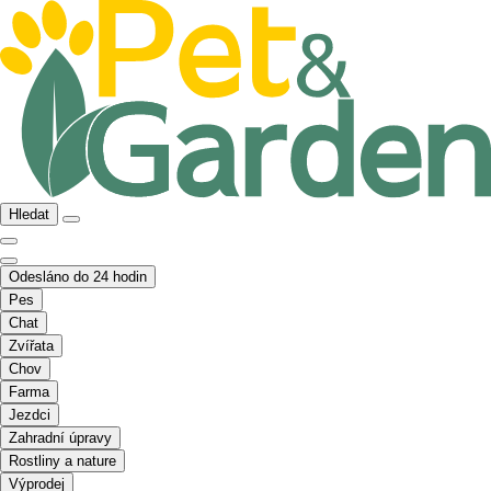
Hledat
Odesláno do 24 hodin
Pes
Chat
Zvířata
Chov
Farma
Jezdci
Zahradní úpravy
Rostliny a nature
Výprodej