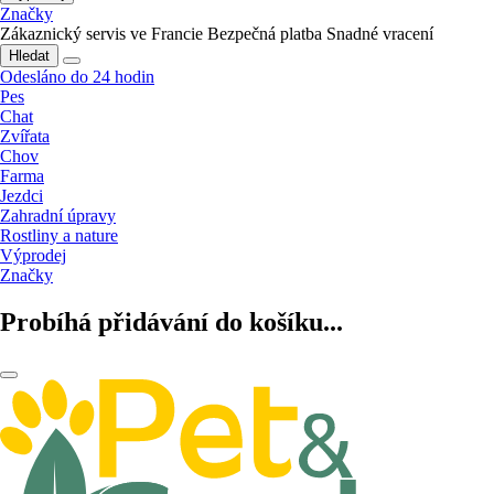
Značky
Zákaznický servis ve Francie
Bezpečná platba
Snadné vracení
Hledat
Odesláno do 24 hodin
Pes
Chat
Zvířata
Chov
Farma
Jezdci
Zahradní úpravy
Rostliny a nature
Výprodej
Značky
Probíhá přidávání do košíku...