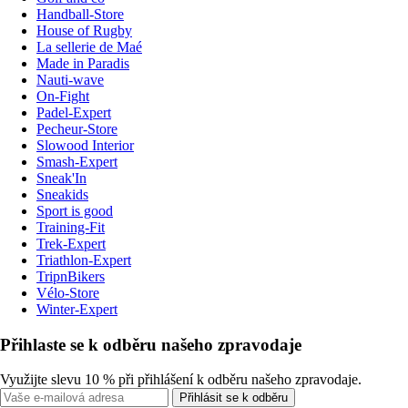
Handball-Store
House of Rugby
La sellerie de Maé
Made in Paradis
Nauti-wave
On-Fight
Padel-Expert
Pecheur-Store
Slowood Interior
Smash-Expert
Sneak'In
Sneakids
Sport is good
Training-Fit
Trek-Expert
Triathlon-Expert
TripnBikers
Vélo-Store
Winter-Expert
Přihlaste se k odběru našeho zpravodaje
Využijte slevu 10 % při přihlášení k odběru našeho zpravodaje.
Přihlásit se k odběru