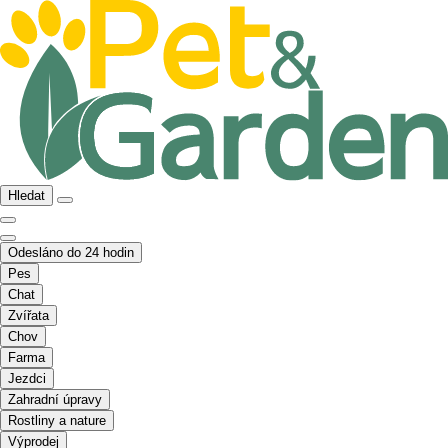
Hledat
Odesláno do 24 hodin
Pes
Chat
Zvířata
Chov
Farma
Jezdci
Zahradní úpravy
Rostliny a nature
Výprodej