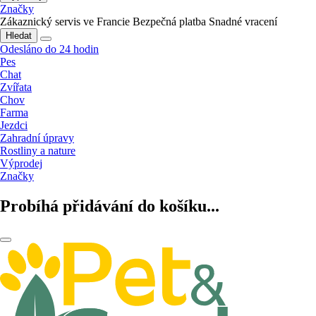
Značky
Zákaznický servis ve Francie
Bezpečná platba
Snadné vracení
Hledat
Odesláno do 24 hodin
Pes
Chat
Zvířata
Chov
Farma
Jezdci
Zahradní úpravy
Rostliny a nature
Výprodej
Značky
Probíhá přidávání do košíku...