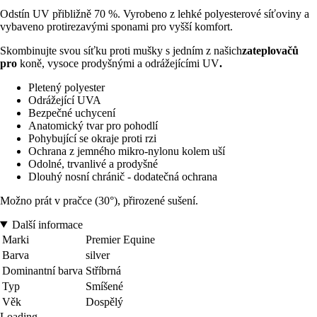
Odstín UV přibližně 70 %. Vyrobeno z lehké polyesterové síťoviny a
vybaveno protirezavými sponami pro vyšší komfort.
Skombinujte svou síťku proti mušky s jedním z našich
zateplovačů
pro
koně, vysoce prodyšnými a odrážejícími UV
.
Pletený polyester
Odrážející UVA
Bezpečné uchycení
Anatomický tvar pro pohodlí
Pohybující se okraje proti rzi
Ochrana z jemného mikro-nylonu kolem uší
Odolné, trvanlivé a prodyšné
Dlouhý nosní chránič - dodatečná ochrana
Možno prát v pračce (30°), přirozené sušení.
Další informace
Marki
Premier Equine
Barva
silver
Dominantní barva
Stříbrná
Typ
Smíšené
Věk
Dospělý
Loading...