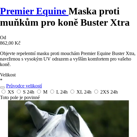
Premier Equine
Maska proti
muňkům pro koně Buster Xtra
Od
862,00 Kč
Objevte repelentní masku proti mouchám Premier Equine Buster Xtra,
navrženou s vysokým UV odrazem a vyšším komfortem pro vašeho
koně.
Velikost
*
Průvodce velikostí
XS
S
24h
M
L
24h
XL
24h
2XS
24h
Toto pole je povinné