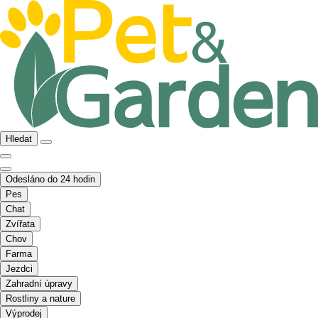
Hledat
Odesláno do 24 hodin
Pes
Chat
Zvířata
Chov
Farma
Jezdci
Zahradní úpravy
Rostliny a nature
Výprodej