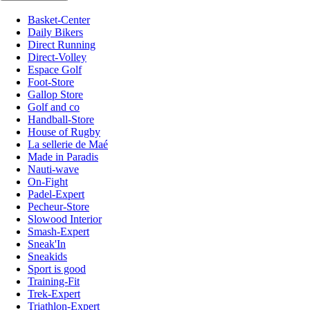
Basket-Center
Daily Bikers
Direct Running
Direct-Volley
Espace Golf
Foot-Store
Gallop Store
Golf and co
Handball-Store
House of Rugby
La sellerie de Maé
Made in Paradis
Nauti-wave
On-Fight
Padel-Expert
Pecheur-Store
Slowood Interior
Smash-Expert
Sneak'In
Sneakids
Sport is good
Training-Fit
Trek-Expert
Triathlon-Expert