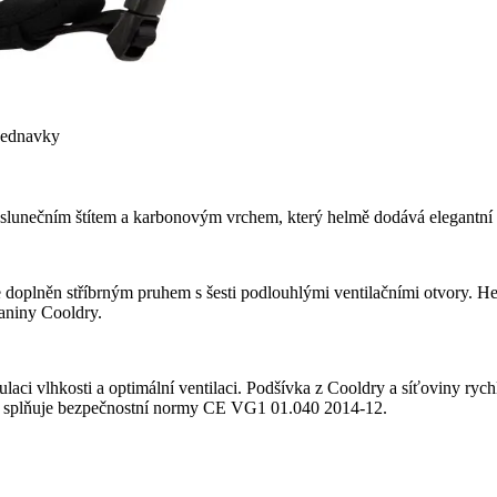
bjednavky
lunečním štítem a karbonovým vrchem, který helmě dodává elegantní 
doplněn stříbrným pruhem s šesti podlouhlými ventilačními otvory. H
aniny Cooldry.
laci vlhkosti a optimální ventilaci. Podšívka z Cooldry a síťoviny rych
lma splňuje bezpečnostní normy CE VG1 01.040 2014-12.