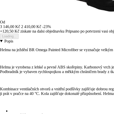
Od
3 146,00 Kč
2 410,00 Kč
-23%
+120,50 Kč
ziskate na dalsi objednavku
Pripsano po potvrzeni vasi o
Loading...
Popis
Helma na ježdění BR Omega Painted Microfiber se vyznačuje velkým s
Helma je vyrobena z lehké a pevné ABS skořepiny. Karbonový vrch je 
Podbradník je vybaven rychlospojkou a měkkým chráničem brady z tk
Kombinace ventilačních otvorů a vnitřní podšívky zajišťuje dobrou regu
ji prát v pračce na 40 °C. Kola zajišťuje dokonalé přizpůsobení. He