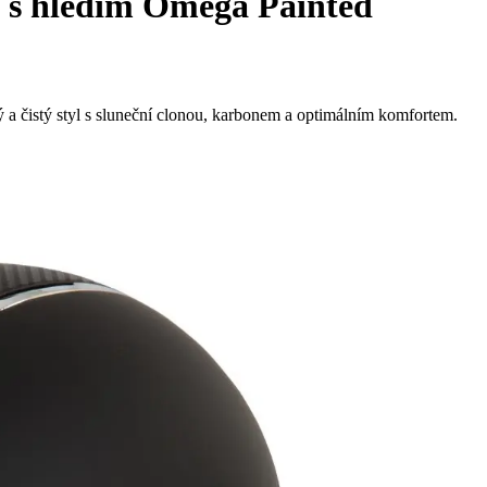
a s hledím Omega Painted
 a čistý styl s sluneční clonou, karbonem a optimálním komfortem.