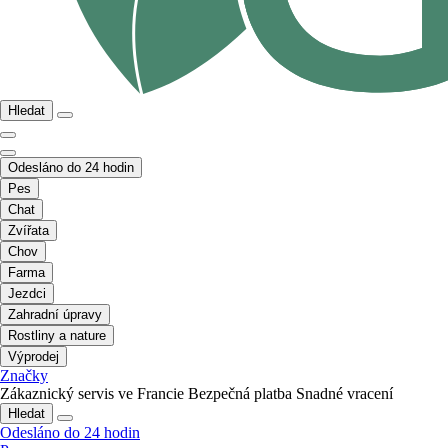
Hledat
Odesláno do 24 hodin
Pes
Chat
Zvířata
Chov
Farma
Jezdci
Zahradní úpravy
Rostliny a nature
Výprodej
Značky
Zákaznický servis ve Francie
Bezpečná platba
Snadné vracení
Hledat
Odesláno do 24 hodin