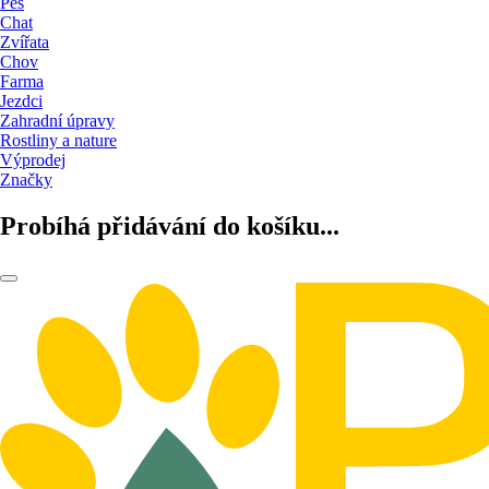
Pes
Chat
Zvířata
Chov
Farma
Jezdci
Zahradní úpravy
Rostliny a nature
Výprodej
Značky
Probíhá přidávání do košíku...