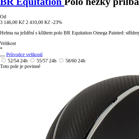
BR Equitation
Polo hezký přilb
Od
3 146,00 Kč
2 410,00 Kč
-23%
Helma na ježdění s kšiltem polo BR Equitation Omega Painted: střídmý
Velikost
*
Průvodce velikostí
52/54
24h
55/57
24h
58/60
24h
Toto pole je povinné