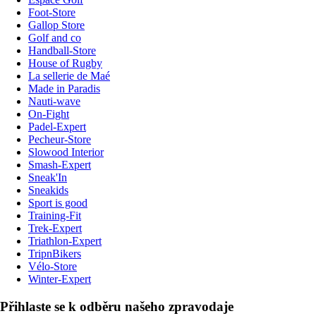
Foot-Store
Gallop Store
Golf and co
Handball-Store
House of Rugby
La sellerie de Maé
Made in Paradis
Nauti-wave
On-Fight
Padel-Expert
Pecheur-Store
Slowood Interior
Smash-Expert
Sneak'In
Sneakids
Sport is good
Training-Fit
Trek-Expert
Triathlon-Expert
TripnBikers
Vélo-Store
Winter-Expert
Přihlaste se k odběru našeho zpravodaje