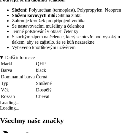
Složení:
Polyurethan (termoplast), Polypropylen, Neopren
Složení kovových dílů:
Slitina zinku
Zahrnuje kroužek pro připojení vodítka
Se nastavovacími mušeliny a čelenkou
Jemné polstrování v oblasti čelenky
S suchým zipem na čelence, který se otevře pod vysokým
tlakem, aby se zajistilo, že se kůň nezasekne.
Vybaveno knoflíkovým uzávěrem
Další informace
Marki
QHP
Barva
black
Dominantní barva
Černá
Typ
Smíšené
Věk
Dospělý
Rozsah
Cheval
Loading...
Loading...
Všechny naše značky