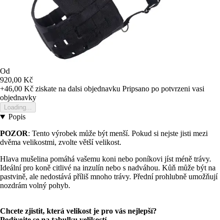
Od
920,00 Kč
+46,00 Kč
ziskate na dalsi objednavku
Pripsano po potvrzeni vasi
objednavky
Loading...
Popis
POZOR
: Tento výrobek může být menší. Pokud si nejste jisti mezi
dvěma velikostmi, zvolte větší velikost.
Hlava mušelina pomáhá vašemu koni nebo poníkovi jíst méně trávy.
Ideální pro koně citlivé na inzulín nebo s nadváhou. Kůň může být na
pastvině, ale nedostává příliš mnoho trávy. Přední prohlubně umožňují
nozdrám volný pohyb.
Chcete zjistit, která velikost je pro vás nejlepší?
Podívejte se na tabulku velikostí.