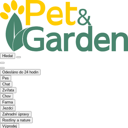
Hledat
Odesláno do 24 hodin
Pes
Chat
Zvířata
Chov
Farma
Jezdci
Zahradní úpravy
Rostliny a nature
Výprodej