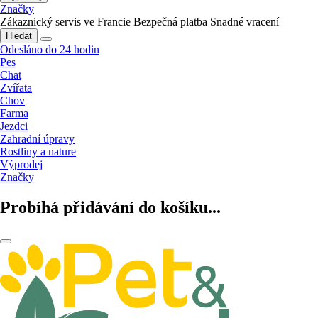
Značky
Zákaznický servis ve Francie
Bezpečná platba
Snadné vracení
Hledat
Odesláno do 24 hodin
Pes
Chat
Zvířata
Chov
Farma
Jezdci
Zahradní úpravy
Rostliny a nature
Výprodej
Značky
Probíhá přidávání do košíku...