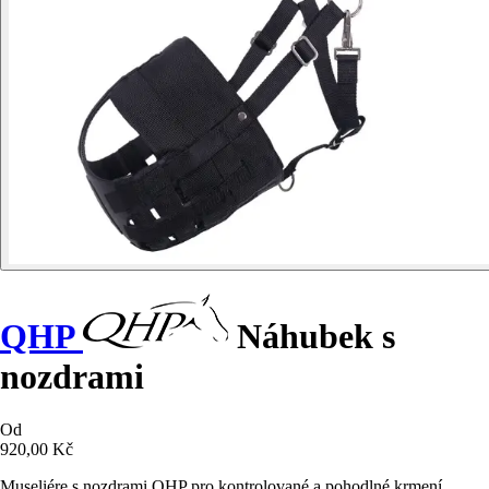
QHP
Náhubek s
nozdrami
Od
920,00 Kč
Museliére s nozdrami QHP pro kontrolované a pohodlné krmení,