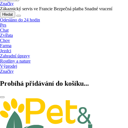
Značky
Zákaznický servis ve Francie
Bezpečná platba
Snadné vracení
Hledat
Odesláno do 24 hodin
Pes
Chat
Zvířata
Chov
Farma
Jezdci
Zahradní úpravy
Rostliny a nature
Výprodej
Značky
Probíhá přidávání do košíku...