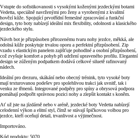
Vstupte do sofistikovanosti s vysokými koženými jezdeckými botami
Vedetta, speciálně navrženými pro ženy a vyrobenými z kvalitní
hovězí kůže. Spojující prvotřídní řemeslné zpracování a funkční
design, tyto boty nabízejí ideální mix flexibility, odolnosti a klasického
jezdeckého stylu.
Návrh bot je přizpůsoben přirozenému tvaru nohy jezdce, měkká, ale
odolná kůže poskytuje trvalou oporu a perfektní přizpůsobení. Zip
vzadu s elastickým panelem zajišťuje pohodlné a osobní přizpůsobení,
což zvyšuje komfort a pohyb při udržení upraveného profilu. Elegantní
design se zúženým podpatkem dodává celkové siluetě rafinovaný
nádech.
Ideální pro drezuru, skákání nebo obecný trénink, tyto vysoké boty
mají texturovanou podešev pro spolehlivou trakci jak uvnitř, tak i
venku ze třmenů. Integrované podpěry pro spíny a obrysová podpora
pomáhají podpořit správnou pozici nohy a zlepšit kontakt s koněm.
Ať už jste na jízdárně nebo v aréně, jezdecké boty Vedetta nabízejí
celodenní výkon a elitní styl, čímž se stávají špičkovou volbou pro
jezdce, kteří oceňují detail, trvanlivost a výjimečnost.
Importováno.
Kód produktu: 5070