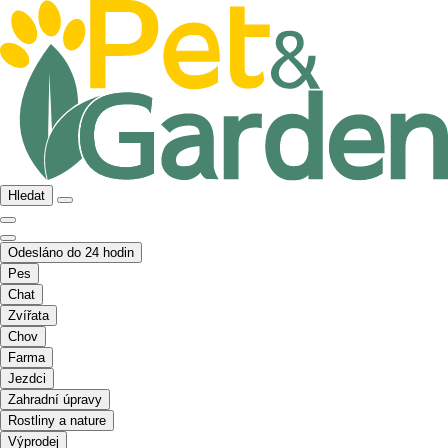
Hledat
Odesláno do 24 hodin
Pes
Chat
Zvířata
Chov
Farma
Jezdci
Zahradní úpravy
Rostliny a nature
Výprodej