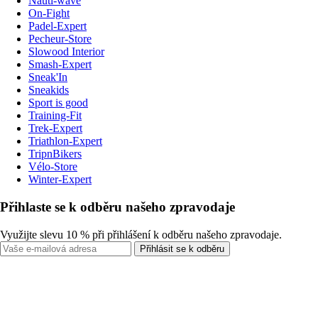
Nauti-wave
On-Fight
Padel-Expert
Pecheur-Store
Slowood Interior
Smash-Expert
Sneak'In
Sneakids
Sport is good
Training-Fit
Trek-Expert
Triathlon-Expert
TripnBikers
Vélo-Store
Winter-Expert
Přihlaste se k odběru našeho zpravodaje
Využijte slevu 10 % při přihlášení k odběru našeho zpravodaje.
Přihlásit se k odběru