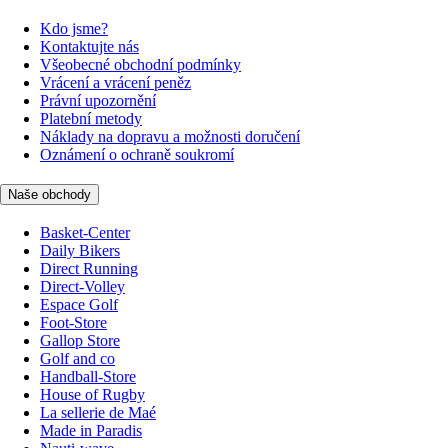
Kdo jsme?
Kontaktujte nás
Všeobecné obchodní podmínky
Vrácení a vrácení peněz
Právní upozornění
Platební metody
Náklady na dopravu a možnosti doručení
Oznámení o ochraně soukromí
Naše obchody
Basket-Center
Daily Bikers
Direct Running
Direct-Volley
Espace Golf
Foot-Store
Gallop Store
Golf and co
Handball-Store
House of Rugby
La sellerie de Maé
Made in Paradis