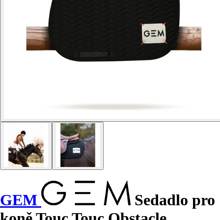
GEM
Sedadlo pro
koně Touc Touc Obstacle