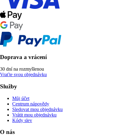
Doprava a vrácení
30 dní na rozmyšlenou
Vraťte svou objednávku
Služby
Můj účet
Centrum nápovědy
Sledovat mou objednávku
Vrátit mou objednávku
Kódy slev
O nás