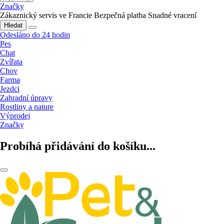
Značky
Zákaznický servis ve Francie
Bezpečná platba
Snadné vracení
Hledat
Odesláno do 24 hodin
Pes
Chat
Zvířata
Chov
Farma
Jezdci
Zahradní úpravy
Rostliny a nature
Výprodej
Značky
Probíhá přidávání do košíku...