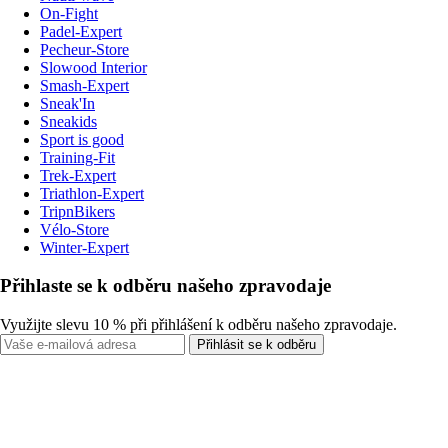
On-Fight
Padel-Expert
Pecheur-Store
Slowood Interior
Smash-Expert
Sneak'In
Sneakids
Sport is good
Training-Fit
Trek-Expert
Triathlon-Expert
TripnBikers
Vélo-Store
Winter-Expert
Přihlaste se k odběru našeho zpravodaje
Využijte slevu 10 % při přihlášení k odběru našeho zpravodaje.
Přihlásit se k odběru