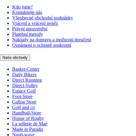
Kdo jsme?
Kontaktujte nás
Všeobecné obchodní podmínky
Vrácení a vrácení peněz
Právní upozornění
Platební metody
Náklady na dopravu a možnosti doručení
Oznámení o ochraně soukromí
Naše obchody
Basket-Center
Daily Bikers
Direct Running
Direct-Volley
Espace Golf
Foot-Store
Gallop Store
Golf and co
Handball-Store
House of Rugby
La sellerie de Maé
Made in Paradis
Nauti-wave