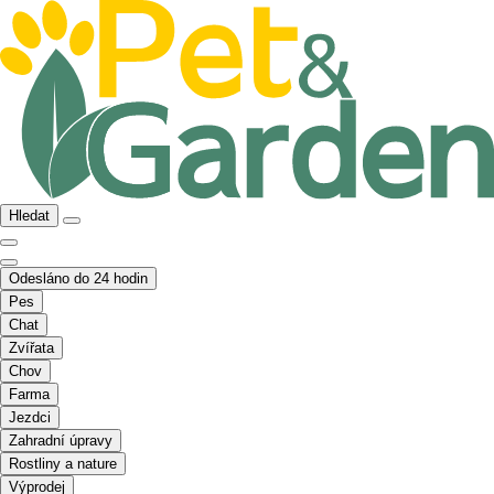
Hledat
Odesláno do 24 hodin
Pes
Chat
Zvířata
Chov
Farma
Jezdci
Zahradní úpravy
Rostliny a nature
Výprodej