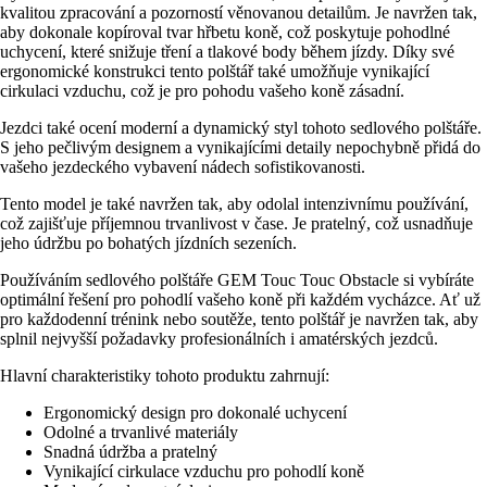
kvalitou zpracování a pozorností věnovanou detailům. Je navržen tak,
aby dokonale kopíroval tvar hřbetu koně, což poskytuje pohodlné
uchycení, které snižuje tření a tlakové body během jízdy. Díky své
ergonomické konstrukci tento polštář také umožňuje vynikající
cirkulaci vzduchu, což je pro pohodu vašeho koně zásadní.
Jezdci také ocení moderní a dynamický styl tohoto sedlového polštáře.
S jeho pečlivým designem a vynikajícími detaily nepochybně přidá do
vašeho jezdeckého vybavení nádech sofistikovanosti.
Tento model je také navržen tak, aby odolal intenzivnímu používání,
což zajišťuje příjemnou trvanlivost v čase. Je pratelný, což usnadňuje
jeho údržbu po bohatých jízdních sezeních.
Používáním sedlového polštáře GEM Touc Touc Obstacle si vybíráte
optimální řešení pro pohodlí vašeho koně při každém vycházce. Ať už
pro každodenní trénink nebo soutěže, tento polštář je navržen tak, aby
splnil nejvyšší požadavky profesionálních i amatérských jezdců.
Hlavní charakteristiky tohoto produktu zahrnují:
Ergonomický design pro dokonalé uchycení
Odolné a trvanlivé materiály
Snadná údržba a pratelný
Vynikající cirkulace vzduchu pro pohodlí koně