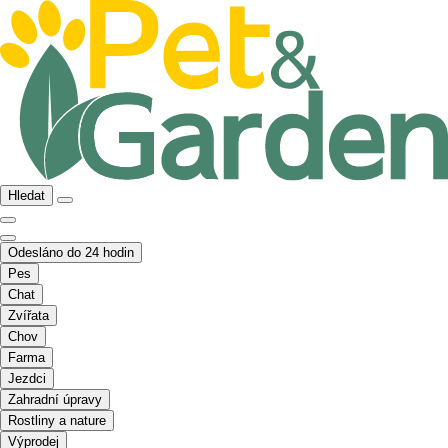
Hledat
Odesláno do 24 hodin
Pes
Chat
Zvířata
Chov
Farma
Jezdci
Zahradní úpravy
Rostliny a nature
Výprodej