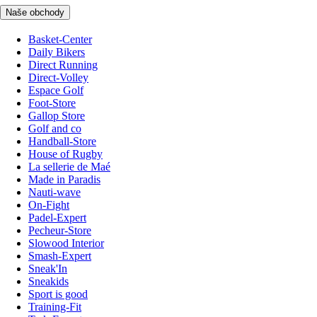
Naše obchody
Basket-Center
Daily Bikers
Direct Running
Direct-Volley
Espace Golf
Foot-Store
Gallop Store
Golf and co
Handball-Store
House of Rugby
La sellerie de Maé
Made in Paradis
Nauti-wave
On-Fight
Padel-Expert
Pecheur-Store
Slowood Interior
Smash-Expert
Sneak'In
Sneakids
Sport is good
Training-Fit