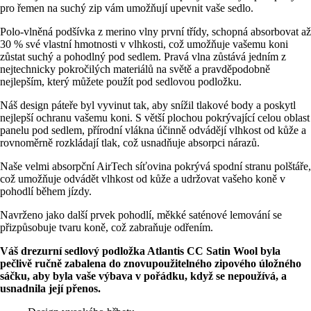
pro řemen na suchý zip vám umožňují upevnit vaše sedlo.
Polo-vlněná podšívka z merino vlny první třídy, schopná absorbovat až
30 % své vlastní hmotnosti v vlhkosti, což umožňuje vašemu koni
zůstat suchý a pohodlný pod sedlem. Pravá vlna zůstává jedním z
nejtechnicky pokročilých materiálů na světě a pravděpodobně
nejlepším, který můžete použít pod sedlovou podložku.
Náš design páteře byl vyvinut tak, aby snížil tlakové body a poskytl
nejlepší ochranu vašemu koni. S větší plochou pokrývající celou oblast
panelu pod sedlem, přírodní vlákna účinně odvádějí vlhkost od kůže a
rovnoměrně rozkládají tlak, což usnadňuje absorpci nárazů.
Naše velmi absorpční AirTech síťovina pokrývá spodní stranu polštáře,
což umožňuje odvádět vlhkost od kůže a udržovat vašeho koně v
pohodlí během jízdy.
Navrženo jako další prvek pohodlí, měkké saténové lemování se
přizpůsobuje tvaru koně, což zabraňuje odřením.
Váš drezurní sedlový podložka Atlantis CC Satin Wool byla
pečlivě ručně zabalena do
znovupoužitelného zipového úložného
sáčku, aby byla vaše výbava v pořádku, když se nepoužívá, a
usnadnila její přenos.