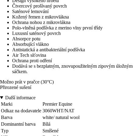
Design vysokého hřbetu
Čtvercový prošívaný povrch
Saténové lemování
Kožený řemen z mikrovlákna
Ochrana nohou z mikrovlákna
Polo-vlněná podšívka z merino vlny první třídy
Luxusní saténový povrch
Absorpce potu
Absorbující vlákno
Antistatická a antibakteriální podšívka
Air Tech síťovina
Ochrana proti odření
Dodává se s bezplatným, znovupoužitelným zipovým úložným
sáčkem.
Možno prát v pračce (30°C)
Přirozené sušení
Další informace
Marki
Premier Equine
Odkaz na dodavatele
3060WHT/NAT
Barva
white/ natural wool
Dominantní barva
Bílá
Typ
Smíšené