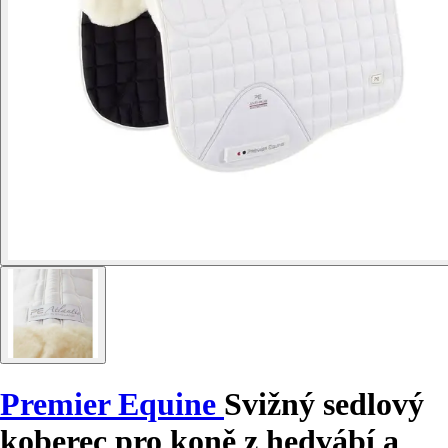
Premier Equine
Svižný sedlový
koberec pro koně z hedvábí a