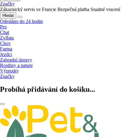
Značky
Zákaznický servis ve Francie
Bezpečná platba
Snadné vracení
Hledat
Odesláno do 24 hodin
Pes
Chat
Zvířata
Chov
Farma
Jezdci
Zahradní úpravy
Rostliny a nature
Výprodej
Značky
Probíhá přidávání do košíku...