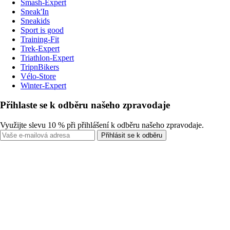
Smash-Expert
Sneak'In
Sneakids
Sport is good
Training-Fit
Trek-Expert
Triathlon-Expert
TripnBikers
Vélo-Store
Winter-Expert
Přihlaste se k odběru našeho zpravodaje
Využijte slevu 10 % při přihlášení k odběru našeho zpravodaje.
Přihlásit se k odběru