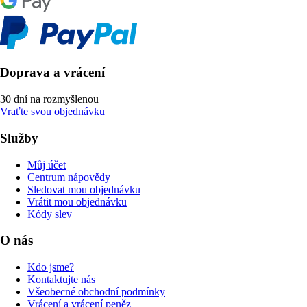
Doprava a vrácení
30 dní na rozmyšlenou
Vraťte svou objednávku
Služby
Můj účet
Centrum nápovědy
Sledovat mou objednávku
Vrátit mou objednávku
Kódy slev
O nás
Kdo jsme?
Kontaktujte nás
Všeobecné obchodní podmínky
Vrácení a vrácení peněz