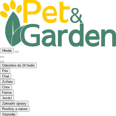
Hledat
Odesláno do 24 hodin
Pes
Chat
Zvířata
Chov
Farma
Jezdci
Zahradní úpravy
Rostliny a nature
Výprodej