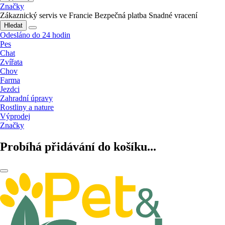
Značky
Zákaznický servis ve Francie
Bezpečná platba
Snadné vracení
Hledat
Odesláno do 24 hodin
Pes
Chat
Zvířata
Chov
Farma
Jezdci
Zahradní úpravy
Rostliny a nature
Výprodej
Značky
Probíhá přidávání do košíku...