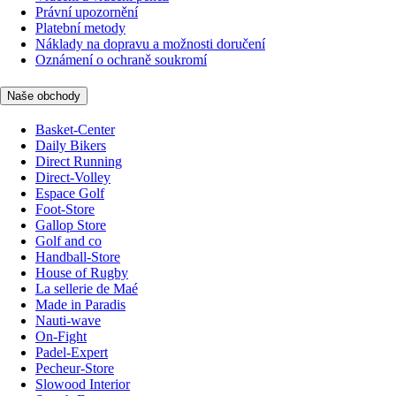
Právní upozornění
Platební metody
Náklady na dopravu a možnosti doručení
Oznámení o ochraně soukromí
Naše obchody
Basket-Center
Daily Bikers
Direct Running
Direct-Volley
Espace Golf
Foot-Store
Gallop Store
Golf and co
Handball-Store
House of Rugby
La sellerie de Maé
Made in Paradis
Nauti-wave
On-Fight
Padel-Expert
Pecheur-Store
Slowood Interior