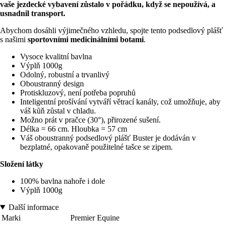
vaše jezdecké vybavení zůstalo v pořádku, když se nepoužívá, a
usnadnil transport.
Abychom dosáhli výjimečného vzhledu, spojte tento podsedlový plášť
s našimi
sportovními medicinálními botami
.
Vysoce kvalitní bavlna
Výplň 1000g
Odolný, robustní a trvanlivý
Oboustranný design
Protiskluzový, není potřeba popruhů
Inteligentní prošívání vytváří větrací kanály, což umožňuje, aby
váš kůň zůstal v chladu.
Možno prát v pračce (30°), přirozené sušení.
Délka = 66 cm. Hloubka = 57 cm
Váš oboustranný podsedlový plášť Buster je dodáván v
bezplatné, opakovaně použitelné tašce se zipem.
Složení látky
100% bavlna nahoře i dole
Výplň 1000g
Další informace
Marki
Premier Equine