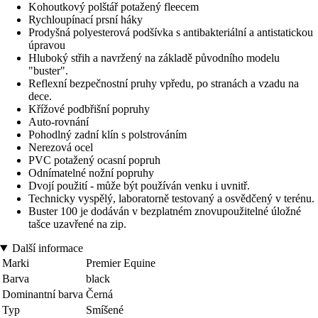
Kohoutkový polštář potažený fleecem
Rychloupínací prsní háky
Prodyšná polyesterová podšívka s antibakteriální a antistatickou
úpravou
Hluboký střih a navržený na základě původního modelu
"buster".
Reflexní bezpečnostní pruhy vpředu, po stranách a vzadu na
dece.
Křížové podbřišní popruhy
Auto-rovnání
Pohodlný zadní klín s polstrováním
Nerezová ocel
PVC potažený ocasní popruh
Odnímatelné nožní popruhy
Dvojí použití - může být používán venku i uvnitř.
Technicky vyspělý, laboratorně testovaný a osvědčený v terénu.
Buster 100 je dodáván v bezplatném znovupoužitelné úložné
tašce uzavřené na zip.
Další informace
Marki
Premier Equine
Barva
black
Dominantní barva
Černá
Typ
Smíšené