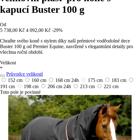
kapucí Buster 100 g
Od
5 738,00 Kč
4 092,00 Kč
-29%
Chraňte svého koně s stylem díky naší prémiové voděodolné dece
Buster 100 g od Premier Equine, navržené s elegantními detaily pro
všechna roční období.
Velikost
*
Průvodce velikostí
152 cm
160 cm
168 cm
24h
175 cm
183 cm
191 cm
198 cm
206 cm
24h
213 cm
221 cm
Toto pole je povinné