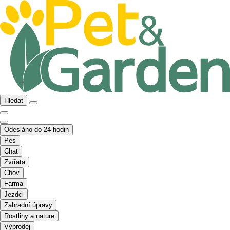
Hledat
Odesláno do 24 hodin
Pes
Chat
Zvířata
Chov
Farma
Jezdci
Zahradní úpravy
Rostliny a nature
Výprodej