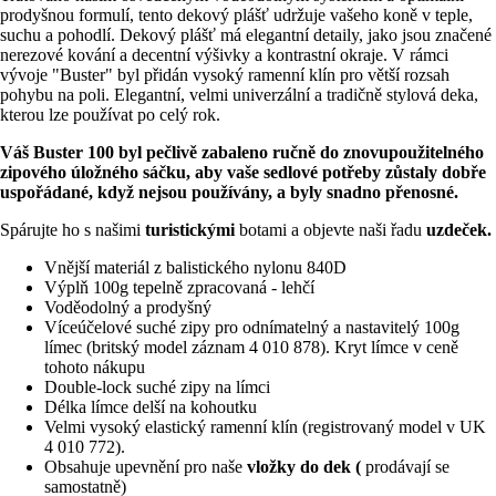
prodyšnou formulí, tento dekový plášť udržuje vašeho koně v teple,
suchu a pohodlí. Dekový plášť má elegantní detaily, jako jsou značené
nerezové kování a decentní výšivky a kontrastní okraje. V rámci
vývoje "Buster" byl přidán vysoký ramenní klín pro větší rozsah
pohybu na poli. Elegantní, velmi univerzální a tradičně stylová deka,
kterou lze používat po celý rok.
Váš Buster 100 byl pečlivě zabaleno ručně do znovupoužitelného
zipového úložného sáčku, aby vaše sedlové potřeby zůstaly dobře
uspořádané, když nejsou používány, a byly snadno přenosné.
Spárujte ho s našimi
turistickými
botami a objevte naši řadu
uzdeček.
Vnější materiál z balistického nylonu 840D
Výplň 100g tepelně zpracovaná - lehčí
Voděodolný a prodyšný
Víceúčelové suché zipy pro odnímatelný a nastavitelý 100g
límec (britský model záznam 4 010 878). Kryt límce v ceně
tohoto nákupu
Double-lock suché zipy na límci
Délka límce delší na kohoutku
Velmi vysoký elastický ramenní klín (registrovaný model v UK
4 010 772).
Obsahuje upevnění pro naše
vložky do dek (
prodávají se
samostatně)