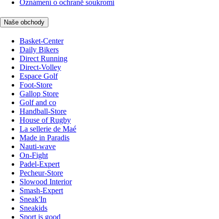
Oznámení o ochraně soukromí
Naše obchody
Basket-Center
Daily Bikers
Direct Running
Direct-Volley
Espace Golf
Foot-Store
Gallop Store
Golf and co
Handball-Store
House of Rugby
La sellerie de Maé
Made in Paradis
Nauti-wave
On-Fight
Padel-Expert
Pecheur-Store
Slowood Interior
Smash-Expert
Sneak'In
Sneakids
Sport is good