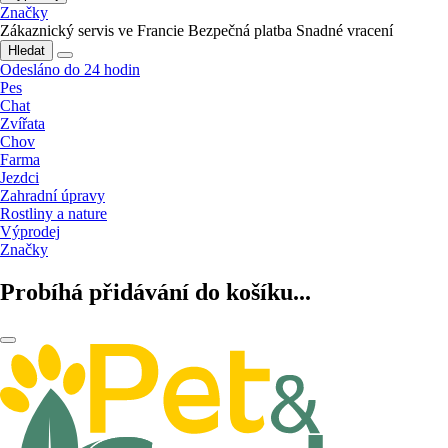
Značky
Zákaznický servis ve Francie
Bezpečná platba
Snadné vracení
Hledat
Odesláno do 24 hodin
Pes
Chat
Zvířata
Chov
Farma
Jezdci
Zahradní úpravy
Rostliny a nature
Výprodej
Značky
Probíhá přidávání do košíku...