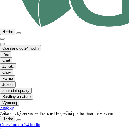
Hledat
Odesláno do 24 hodin
Pes
Chat
Zvířata
Chov
Farma
Jezdci
Zahradní úpravy
Rostliny a nature
Výprodej
Značky
Zákaznický servis ve Francie
Bezpečná platba
Snadné vracení
Hledat
Odesláno do 24 hodin