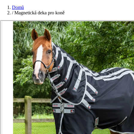
Domů
/
Magnetická deka pro koně