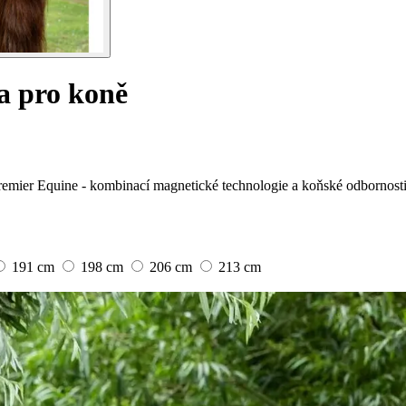
a pro koně
emier Equine - kombinací magnetické technologie a koňské odbornosti
191 cm
198 cm
206 cm
213 cm