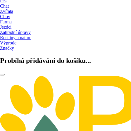
Pes
Chat
Zvířata
Chov
Farma
Jezdci
Zahradní úpravy
Rostliny a nature
Výprodej
Značky
Probíhá přidávání do košíku...