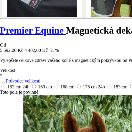
Premier Equine
Magnetická dek
Od
5 592,00 Kč
4 402,00 Kč
-21%
Vylepšete celkové zdraví vašeho koně s magnetickým pokrývkou od Pr
Velikost
*
Průvodce velikostí
152 cm
24h
160 cm
168 cm
175 cm
24h
183 cm
Toto pole je povinné