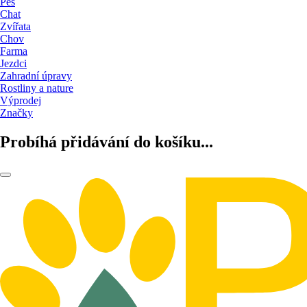
Pes
Chat
Zvířata
Chov
Farma
Jezdci
Zahradní úpravy
Rostliny a nature
Výprodej
Značky
Probíhá přidávání do košíku...