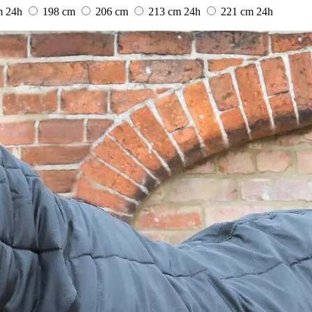
m
24h
198 cm
206 cm
213 cm
24h
221 cm
24h