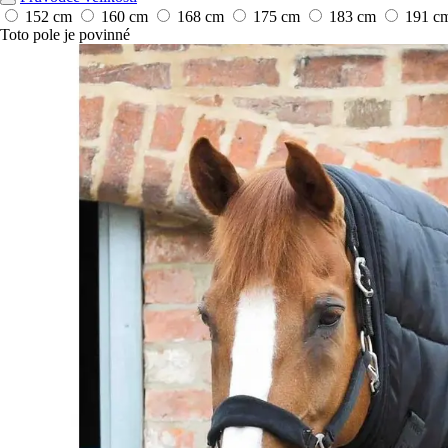
152 cm
160 cm
168 cm
175 cm
183 cm
191 c
Toto pole je povinné