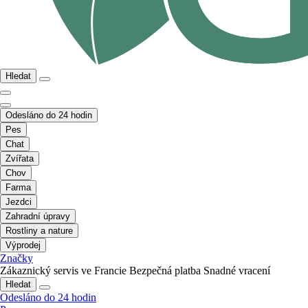
Hledat
Odesláno do 24 hodin
Pes
Chat
Zvířata
Chov
Farma
Jezdci
Zahradní úpravy
Rostliny a nature
Výprodej
Značky
Zákaznický servis ve Francie
Bezpečná platba
Snadné vracení
Hledat
Odesláno do 24 hodin