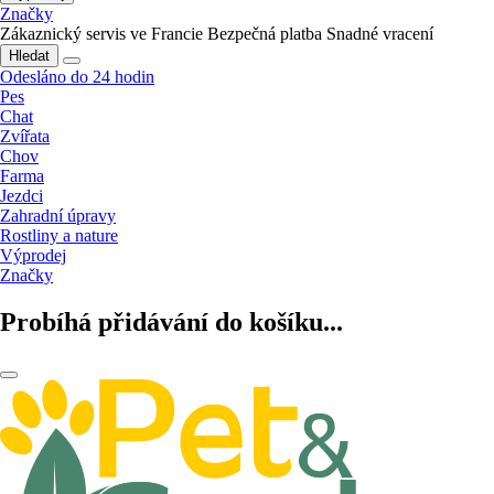
Značky
Zákaznický servis ve Francie
Bezpečná platba
Snadné vracení
Hledat
Odesláno do 24 hodin
Pes
Chat
Zvířata
Chov
Farma
Jezdci
Zahradní úpravy
Rostliny a nature
Výprodej
Značky
Probíhá přidávání do košíku...