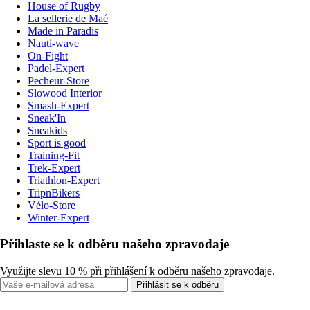
House of Rugby
La sellerie de Maé
Made in Paradis
Nauti-wave
On-Fight
Padel-Expert
Pecheur-Store
Slowood Interior
Smash-Expert
Sneak'In
Sneakids
Sport is good
Training-Fit
Trek-Expert
Triathlon-Expert
TripnBikers
Vélo-Store
Winter-Expert
Přihlaste se k odběru našeho zpravodaje
Využijte slevu 10 % při přihlášení k odběru našeho zpravodaje.
Přihlásit se k odběru