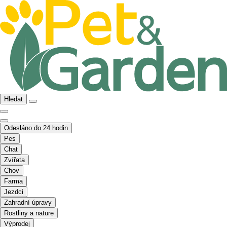
Hledat
Odesláno do 24 hodin
Pes
Chat
Zvířata
Chov
Farma
Jezdci
Zahradní úpravy
Rostliny a nature
Výprodej