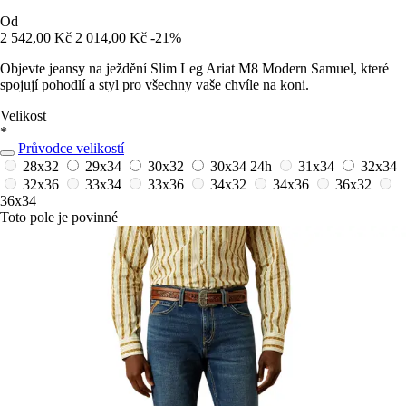
Od
2 542,00 Kč
2 014,00 Kč
-21%
Objevte jeansy na ježdění Slim Leg Ariat M8 Modern Samuel, které
spojují pohodlí a styl pro všechny vaše chvíle na koni.
Velikost
*
Průvodce velikostí
28x32
29x34
30x32
30x34
24h
31x34
32x34
32x36
33x34
33x36
34x32
34x36
36x32
36x34
Toto pole je povinné