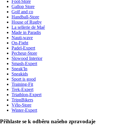
Foot-Store
Gallop Store
Golf and co
Handball-Store
House of Rugby
La sellerie de Maé
Made in Paradis
Nauti-wave
On-Fight
Padel-Expert
Pecheur-Store
Slowood Interior
Smash-Expert
Sneak'In
Sneakids
Sport is good
Training-Fit
Trek-Expert
Triathlon-Expert
TripnBikers
Vélo-Store
Winter-Expert
Přihlaste se k odběru našeho zpravodaje