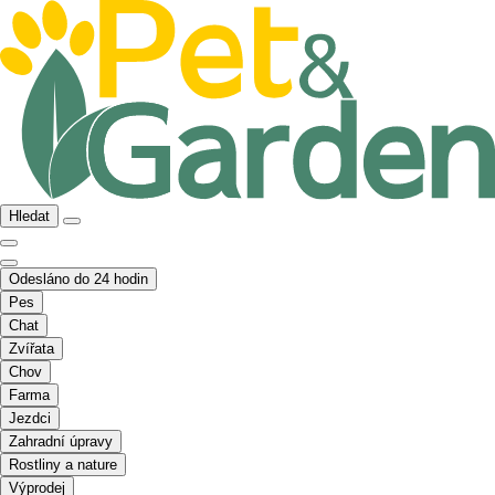
Hledat
Odesláno do 24 hodin
Pes
Chat
Zvířata
Chov
Farma
Jezdci
Zahradní úpravy
Rostliny a nature
Výprodej