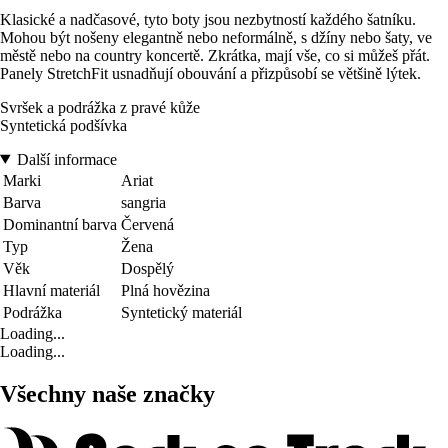
Klasické a nadčasové, tyto boty jsou nezbytností každého šatníku.
Mohou být nošeny elegantně nebo neformálně, s džíny nebo šaty, ve
městě nebo na country koncertě. Zkrátka, mají vše, co si můžeš přát.
Panely StretchFit usnadňují obouvání a přizpůsobí se většině lýtek.
Svršek a podrážka z pravé kůže
Syntetická podšívka
Další informace
Marki
Ariat
Barva
sangria
Dominantní barva
Červená
Typ
Žena
Věk
Dospělý
Hlavní materiál
Plná hovězina
Podrážka
Syntetický materiál
Loading...
Loading...
Všechny naše značky