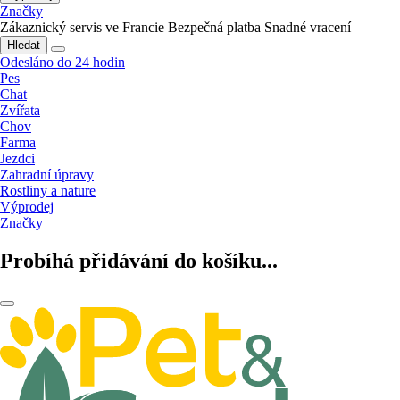
Značky
Zákaznický servis ve Francie
Bezpečná platba
Snadné vracení
Hledat
Odesláno do 24 hodin
Pes
Chat
Zvířata
Chov
Farma
Jezdci
Zahradní úpravy
Rostliny a nature
Výprodej
Značky
Probíhá přidávání do košíku...