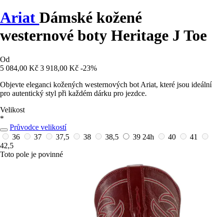
Ariat
Dámské kožené
westernové boty Heritage J Toe
Od
5 084,00 Kč
3 918,00 Kč
-23%
Objevte eleganci kožených westernových bot Ariat, které jsou ideální
pro autentický styl při každém dárku pro jezdce.
Velikost
*
Průvodce velikostí
36
37
37,5
38
38,5
39
24h
40
41
42,5
Toto pole je povinné