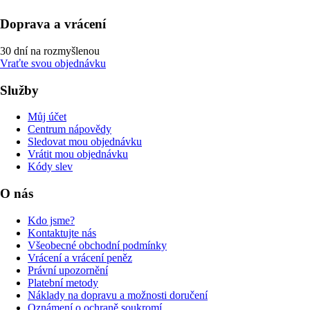
Doprava a vrácení
30 dní na rozmyšlenou
Vraťte svou objednávku
Služby
Můj účet
Centrum nápovědy
Sledovat mou objednávku
Vrátit mou objednávku
Kódy slev
O nás
Kdo jsme?
Kontaktujte nás
Všeobecné obchodní podmínky
Vrácení a vrácení peněz
Právní upozornění
Platební metody
Náklady na dopravu a možnosti doručení
Oznámení o ochraně soukromí