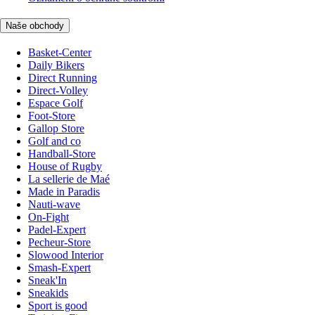
Naše obchody
Basket-Center
Daily Bikers
Direct Running
Direct-Volley
Espace Golf
Foot-Store
Gallop Store
Golf and co
Handball-Store
House of Rugby
La sellerie de Maé
Made in Paradis
Nauti-wave
On-Fight
Padel-Expert
Pecheur-Store
Slowood Interior
Smash-Expert
Sneak'In
Sneakids
Sport is good