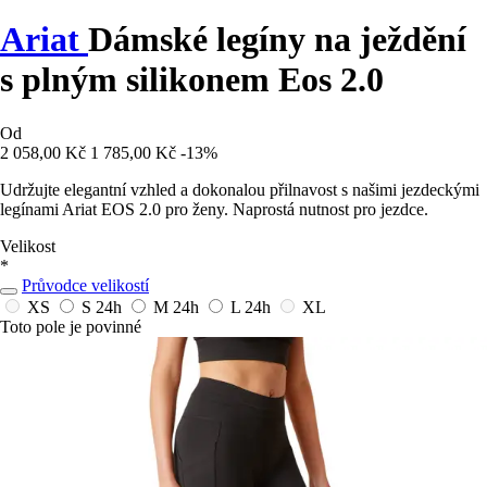
Ariat
Dámské legíny na ježdění
s plným silikonem Eos 2.0
Od
2 058,00 Kč
1 785,00 Kč
-13%
Udržujte elegantní vzhled a dokonalou přilnavost s našimi jezdeckými
legínami Ariat EOS 2.0 pro ženy. Naprostá nutnost pro jezdce.
Velikost
*
Průvodce velikostí
XS
S
24h
M
24h
L
24h
XL
Toto pole je povinné