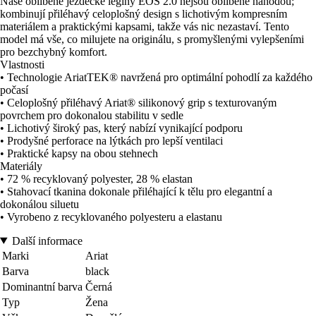
Naše oblíbené jezdecké legíny EOS 2.0 nejsou oblíbené náhodou;
kombinují přiléhavý celoplošný design s lichotivým kompresním
materiálem a praktickými kapsami, takže vás nic nezastaví. Tento
model má vše, co milujete na originálu, s promyšlenými vylepšeními
pro bezchybný komfort.
Vlastnosti
• Technologie AriatTEK® navržená pro optimální pohodlí za každého
počasí
• Celoplošný přiléhavý Ariat® silikonový grip s texturovaným
povrchem pro dokonalou stabilitu v sedle
• Lichotivý široký pas, který nabízí vynikající podporu
• Prodyšné perforace na lýtkách pro lepší ventilaci
• Praktické kapsy na obou stehnech
Materiály
• 72 % recyklovaný polyester, 28 % elastan
• Stahovací tkanina dokonale přiléhající k tělu pro elegantní a
dokonálou siluetu
• Vyrobeno z recyklovaného polyesteru a elastanu
Další informace
Marki
Ariat
Barva
black
Dominantní barva
Černá
Typ
Žena