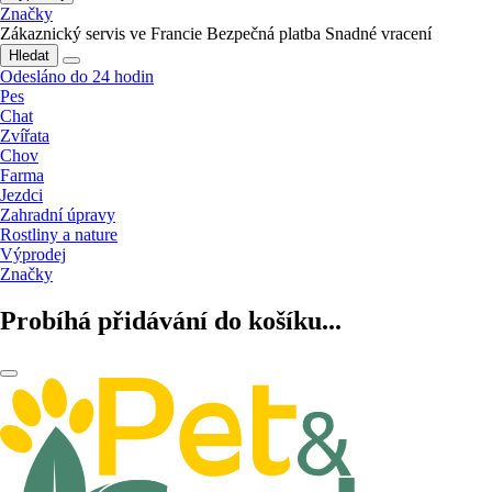
Značky
Zákaznický servis ve Francie
Bezpečná platba
Snadné vracení
Hledat
Odesláno do 24 hodin
Pes
Chat
Zvířata
Chov
Farma
Jezdci
Zahradní úpravy
Rostliny a nature
Výprodej
Značky
Probíhá přidávání do košíku...