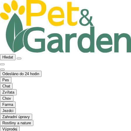
Hledat
Odesláno do 24 hodin
Pes
Chat
Zvířata
Chov
Farma
Jezdci
Zahradní úpravy
Rostliny a nature
Výprodej