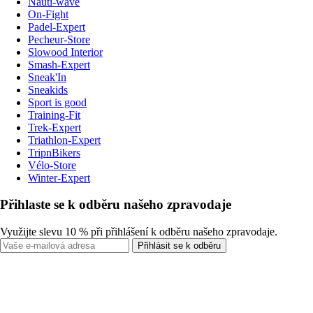
Nauti-wave
On-Fight
Padel-Expert
Pecheur-Store
Slowood Interior
Smash-Expert
Sneak'In
Sneakids
Sport is good
Training-Fit
Trek-Expert
Triathlon-Expert
TripnBikers
Vélo-Store
Winter-Expert
Přihlaste se k odběru našeho zpravodaje
Využijte slevu 10 % při přihlášení k odběru našeho zpravodaje.
Přihlásit se k odběru