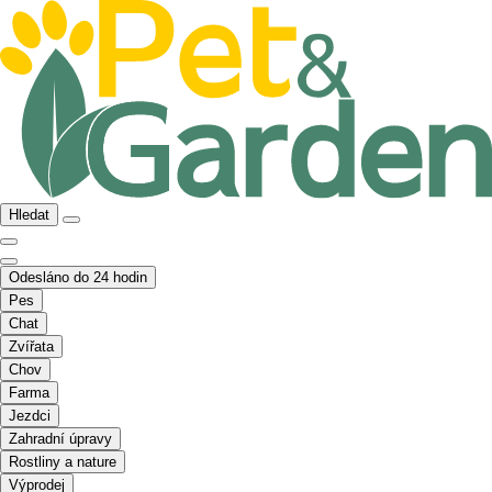
Hledat
Odesláno do 24 hodin
Pes
Chat
Zvířata
Chov
Farma
Jezdci
Zahradní úpravy
Rostliny a nature
Výprodej