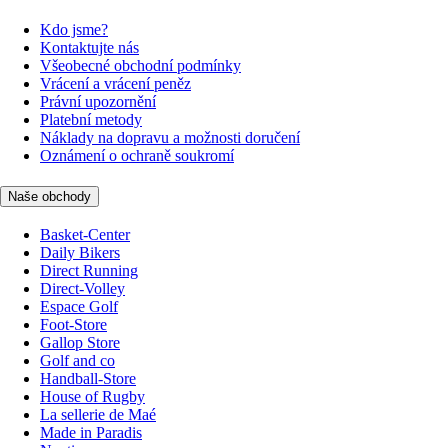
Kdo jsme?
Kontaktujte nás
Všeobecné obchodní podmínky
Vrácení a vrácení peněz
Právní upozornění
Platební metody
Náklady na dopravu a možnosti doručení
Oznámení o ochraně soukromí
Naše obchody
Basket-Center
Daily Bikers
Direct Running
Direct-Volley
Espace Golf
Foot-Store
Gallop Store
Golf and co
Handball-Store
House of Rugby
La sellerie de Maé
Made in Paradis