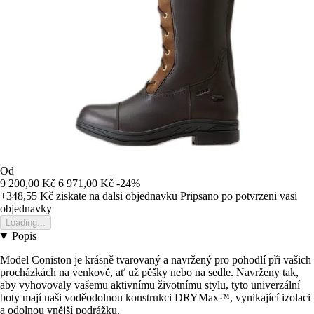
Od
9 200,00 Kč
6 971,00 Kč
-24%
+348,55 Kč
ziskate na dalsi objednavku
Pripsano po potvrzeni vasi
objednavky
Loading...
Popis
Model Coniston je krásně tvarovaný a navržený pro pohodlí při vašich
procházkách na venkově, ať už pěšky nebo na sedle. Navrženy tak,
aby vyhovovaly vašemu aktivnímu životnímu stylu, tyto univerzální
boty mají naši voděodolnou konstrukci DRYMax™, vynikající izolaci
a odolnou vnější podrážku.