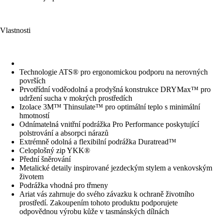
Vlastnosti
Technologie ATS® pro ergonomickou podporu na nerovných
površích
Prvotřídní voděodolná a prodyšná konstrukce DRYMax™ pro
udržení sucha v mokrých prostředích
Izolace 3M™ Thinsulate™ pro optimální teplo s minimální
hmotností
Odnímatelná vnitřní podrážka Pro Performance poskytující
polstrování a absorpci nárazů
Extrémně odolná a flexibilní podrážka Duratread™
Celoplošný zip YKK®
Přední šněrování
Metalické detaily inspirované jezdeckým stylem a venkovským
životem
Podrážka vhodná pro třmeny
Ariat vás zahrnuje do svého závazku k ochraně životního
prostředí. Zakoupením tohoto produktu podporujete
odpovědnou výrobu kůže v tasmánských dílnách