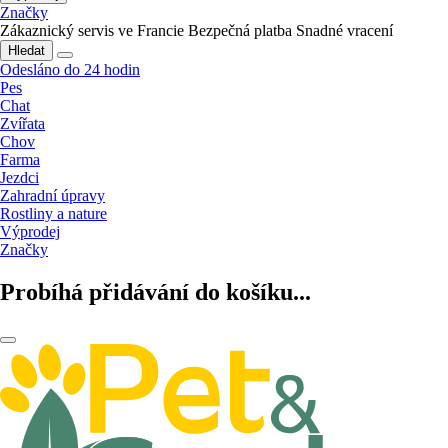
Značky
Zákaznický servis ve Francie
Bezpečná platba
Snadné vracení
Hledat
Odesláno do 24 hodin
Pes
Chat
Zvířata
Chov
Farma
Jezdci
Zahradní úpravy
Rostliny a nature
Výprodej
Značky
Probíhá přidávání do košíku...