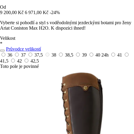
Od
9 200,00 Kč
6 971,00 Kč
-24%
Vyberte si pohodlí a styl s voděodolnými jezdeckými botami pro ženy
Ariat Coniston Max H2O. K dispozici ihned!
Velikost
*
Průvodce velikostí
36
37
37,5
38
38,5
39
40
24h
41
41,5
42
42,5
Toto pole je povinné