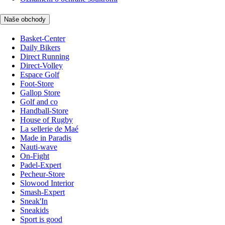
Naše obchody
Basket-Center
Daily Bikers
Direct Running
Direct-Volley
Espace Golf
Foot-Store
Gallop Store
Golf and co
Handball-Store
House of Rugby
La sellerie de Maé
Made in Paradis
Nauti-wave
On-Fight
Padel-Expert
Pecheur-Store
Slowood Interior
Smash-Expert
Sneak'In
Sneakids
Sport is good