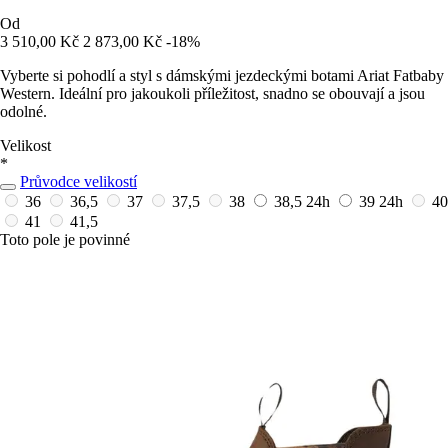
Od
3 510,00 Kč
2 873,00 Kč
-18%
Vyberte si pohodlí a styl s dámskými jezdeckými botami Ariat Fatbaby
Western. Ideální pro jakoukoli příležitost, snadno se obouvají a jsou
odolné.
Velikost
*
Průvodce velikostí
36
36,5
37
37,5
38
38,5
24h
39
24h
40
41
41,5
Toto pole je povinné