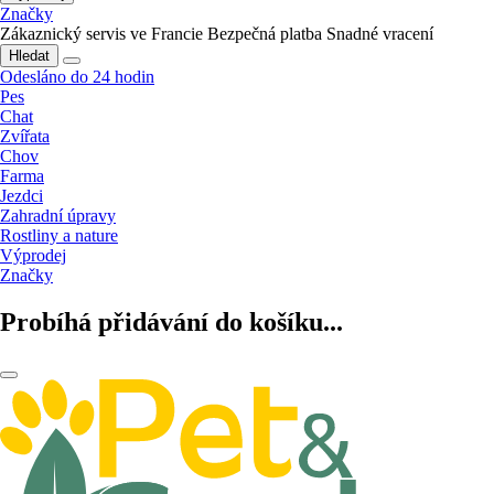
Značky
Zákaznický servis ve Francie
Bezpečná platba
Snadné vracení
Hledat
Odesláno do 24 hodin
Pes
Chat
Zvířata
Chov
Farma
Jezdci
Zahradní úpravy
Rostliny a nature
Výprodej
Značky
Probíhá přidávání do košíku...