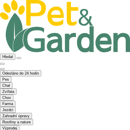
Hledat
Odesláno do 24 hodin
Pes
Chat
Zvířata
Chov
Farma
Jezdci
Zahradní úpravy
Rostliny a nature
Výprodej