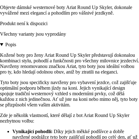
Objevte dámské westernové boty Ariat Round Up Skyler, dokonale
vyvážené mezi elegancí a pohodlím pro vášnivé jezdkyně.
Produkt není k dispozici
Všechny varianty jsou vyprodány
Popis
Kožené boty pro ženy Ariat Round Up Skyler představují dokonalou
kombinaci stylu, pohodlí a funkčnosti pro všechny milovnice jezdectví.
Navrženy renomovanou značkou Ariat, tyto boty jsou ideální volbou
pro ty, kdo hledají odolnou obuv, aniž by ztratili na eleganci.
Tyto boty jsou specificky navrženy pro vybavení jezdce, což zajišťuje
optimální podporu během jízdy na koni. Jejich vynikající design
spojuje tradiční westernový vzhled s moderními prvky, což dělá
každou z nich jedinečnou. Ať už jste na koni nebo mimo něj, tyto boty
se přizpůsobí všem vašim aktivitám.
Zde je několik vlastností, které dělají z bot Ariat Round Up Skyler
nezbytnou volbu:
Vynikající pohodlí:
Díky jejich měkké podšívce a dobře
navržené podrážce tyto boty zajišťují pohodlí po celý den, ať už