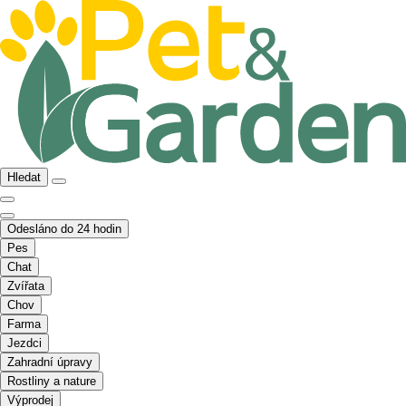
Hledat
Odesláno do 24 hodin
Pes
Chat
Zvířata
Chov
Farma
Jezdci
Zahradní úpravy
Rostliny a nature
Výprodej