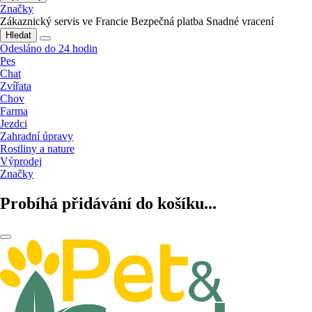
Značky
Zákaznický servis ve Francie
Bezpečná platba
Snadné vracení
Hledat
Odesláno do 24 hodin
Pes
Chat
Zvířata
Chov
Farma
Jezdci
Zahradní úpravy
Rostliny a nature
Výprodej
Značky
Probíhá přidávání do košíku...