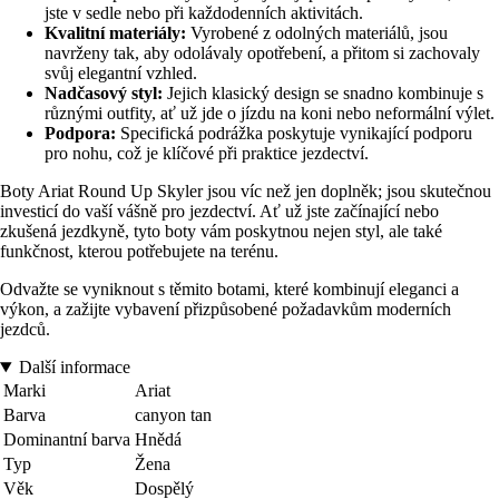
jste v sedle nebo při každodenních aktivitách.
Kvalitní materiály:
Vyrobené z odolných materiálů, jsou
navrženy tak, aby odolávaly opotřebení, a přitom si zachovaly
svůj elegantní vzhled.
Nadčasový styl:
Jejich klasický design se snadno kombinuje s
různými outfity, ať už jde o jízdu na koni nebo neformální výlet.
Podpora:
Specifická podrážka poskytuje vynikající podporu
pro nohu, což je klíčové při praktice jezdectví.
Boty Ariat Round Up Skyler jsou víc než jen doplněk; jsou skutečnou
investicí do vaší vášně pro jezdectví. Ať už jste začínající nebo
zkušená jezdkyně, tyto boty vám poskytnou nejen styl, ale také
funkčnost, kterou potřebujete na terénu.
Odvažte se vyniknout s těmito botami, které kombinují eleganci a
výkon, a zažijte vybavení přizpůsobené požadavkům moderních
jezdců.
Další informace
Marki
Ariat
Barva
canyon tan
Dominantní barva
Hnědá
Typ
Žena
Věk
Dospělý