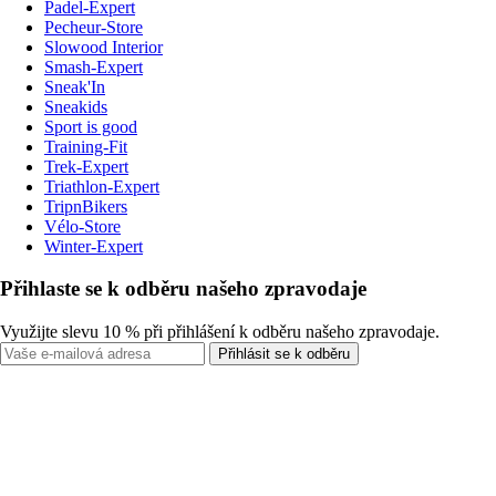
Padel-Expert
Pecheur-Store
Slowood Interior
Smash-Expert
Sneak'In
Sneakids
Sport is good
Training-Fit
Trek-Expert
Triathlon-Expert
TripnBikers
Vélo-Store
Winter-Expert
Přihlaste se k odběru našeho zpravodaje
Využijte slevu 10 % při přihlášení k odběru našeho zpravodaje.
Přihlásit se k odběru