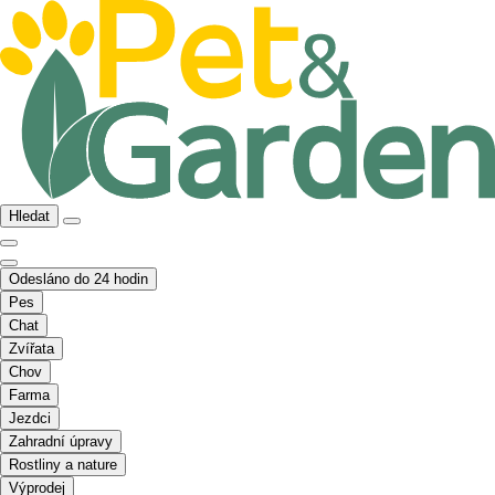
Hledat
Odesláno do 24 hodin
Pes
Chat
Zvířata
Chov
Farma
Jezdci
Zahradní úpravy
Rostliny a nature
Výprodej