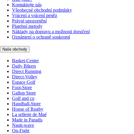
Kontaktujte nás
Všeobecné obchodní podmínky
Vrácení a vrácení peněz
Právní upozornění
Platební metody
Náklady na dopravu a možnosti doručení
Oznámení o ochraně soukromí
Naše obchody
Basket-Center
Daily Bikers
Direct Running
Direct-Volley
Espace Golf
Foot-Store
Gallop Store
Golf and co
Handball-Store
House of Rugby
La sellerie de Maé
Made in Paradis
Nauti-wave
On-Fight