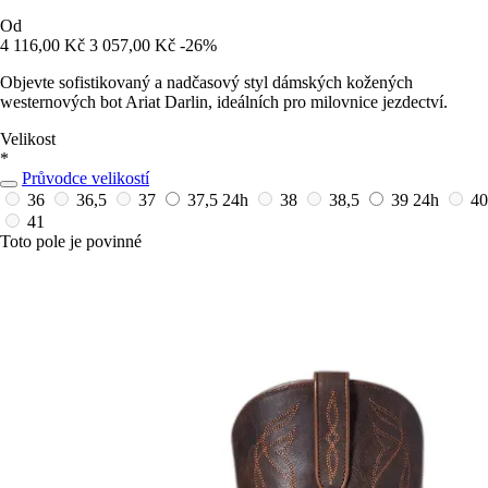
Od
4 116,00 Kč
3 057,00 Kč
-26%
Objevte sofistikovaný a nadčasový styl dámských kožených
westernových bot Ariat Darlin, ideálních pro milovnice jezdectví.
Velikost
*
Průvodce velikostí
36
36,5
37
37,5
24h
38
38,5
39
24h
40
41
Toto pole je povinné