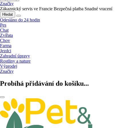
Značky
Zákaznický servis ve Francie
Bezpečná platba
Snadné vracení
Hledat
Odesláno do 24 hodin
Pes
Chat
Zvířata
Chov
Farma
Jezdci
Zahradní úpravy
Rostliny a nature
Výprodej
Značky
Probíhá přidávání do košíku...