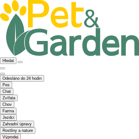
Hledat
Odesláno do 24 hodin
Pes
Chat
Zvířata
Chov
Farma
Jezdci
Zahradní úpravy
Rostliny a nature
Výprodej