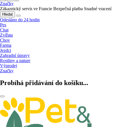
Značky
Zákaznický servis ve Francie
Bezpečná platba
Snadné vracení
Hledat
Odesláno do 24 hodin
Pes
Chat
Zvířata
Chov
Farma
Jezdci
Zahradní úpravy
Rostliny a nature
Výprodej
Značky
Probíhá přidávání do košíku...