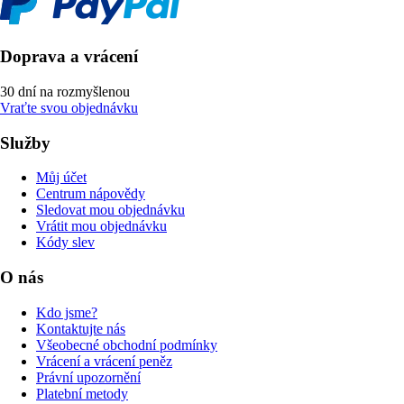
Doprava a vrácení
30 dní na rozmyšlenou
Vraťte svou objednávku
Služby
Můj účet
Centrum nápovědy
Sledovat mou objednávku
Vrátit mou objednávku
Kódy slev
O nás
Kdo jsme?
Kontaktujte nás
Všeobecné obchodní podmínky
Vrácení a vrácení peněz
Právní upozornění
Platební metody