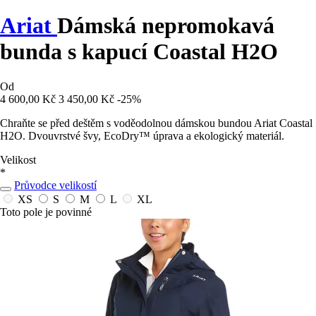
Ariat
Dámská nepromokavá
bunda s kapucí Coastal H2O
Od
4 600,00 Kč
3 450,00 Kč
-25%
Chraňte se před deštěm s voděodolnou dámskou bundou Ariat Coastal
H2O. Dvouvrstvé švy, EcoDry™ úprava a ekologický materiál.
Velikost
*
Průvodce velikostí
XS
S
M
L
XL
Toto pole je povinné