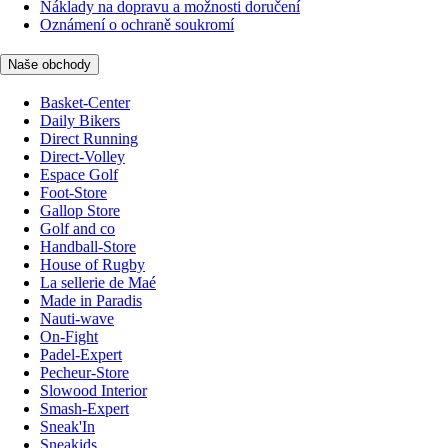
Náklady na dopravu a možnosti doručení
Oznámení o ochraně soukromí
Naše obchody
Basket-Center
Daily Bikers
Direct Running
Direct-Volley
Espace Golf
Foot-Store
Gallop Store
Golf and co
Handball-Store
House of Rugby
La sellerie de Maé
Made in Paradis
Nauti-wave
On-Fight
Padel-Expert
Pecheur-Store
Slowood Interior
Smash-Expert
Sneak'In
Sneakids