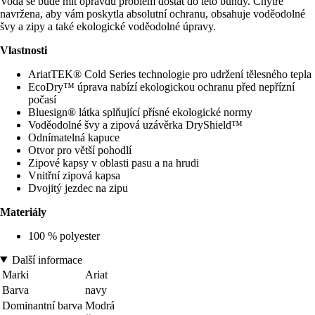
Voda se bude mít opravdu problém dostat do této bundy. Chytře
navržena, aby vám poskytla absolutní ochranu, obsahuje voděodolné
švy a zipy a také ekologické voděodolné úpravy.
Vlastnosti
AriatTEK® Cold Series technologie pro udržení tělesného tepla
EcoDry™ úprava nabízí ekologickou ochranu před nepřízní
počasí
Bluesign® látka splňující přísné ekologické normy
Voděodolné švy a zipová uzávěrka DryShield™
Odnímatelná kapuce
Otvor pro větší pohodlí
Zipové kapsy v oblasti pasu a na hrudi
Vnitřní zipová kapsa
Dvojitý jezdec na zipu
Materiály
100 % polyester
Další informace
Marki
Ariat
Barva
navy
Dominantní barva
Modrá