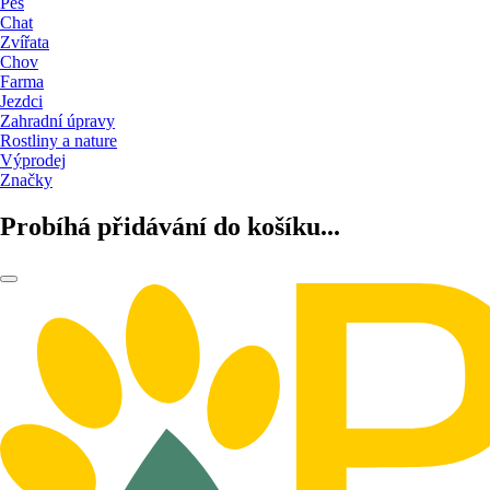
Pes
Chat
Zvířata
Chov
Farma
Jezdci
Zahradní úpravy
Rostliny a nature
Výprodej
Značky
Probíhá přidávání do košíku...