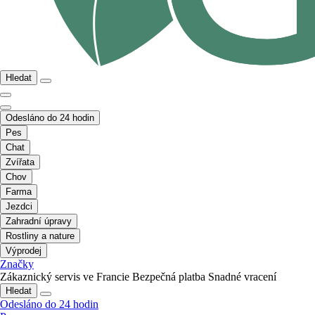
Hledat
Odesláno do 24 hodin
Pes
Chat
Zvířata
Chov
Farma
Jezdci
Zahradní úpravy
Rostliny a nature
Výprodej
Značky
Zákaznický servis ve Francie
Bezpečná platba
Snadné vracení
Hledat
Odesláno do 24 hodin