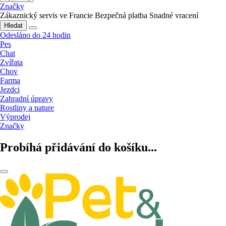
Značky
Zákaznický servis ve Francie
Bezpečná platba
Snadné vracení
Hledat
Odesláno do 24 hodin
Pes
Chat
Zvířata
Chov
Farma
Jezdci
Zahradní úpravy
Rostliny a nature
Výprodej
Značky
Probíhá přidávání do košíku...