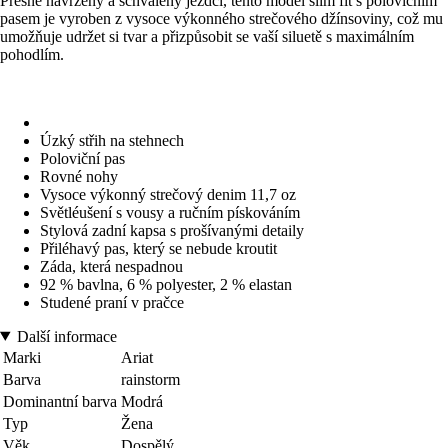
Přesně navržený a schválený jezdci, tento model slim fit s polovičním
pasem je vyroben z vysoce výkonného strečového džínsoviny, což mu
umožňuje udržet si tvar a přizpůsobit se vaší siluetě s maximálním
pohodlím.
Úzký střih na stehnech
Poloviční pas
Rovné nohy
Vysoce výkonný strečový denim 11,7 oz
Světléušení s vousy a ručním pískováním
Stylová zadní kapsa s prošívanými detaily
Přiléhavý pas, který se nebude kroutit
Záda, která nespadnou
92 % bavlna, 6 % polyester, 2 % elastan
Studené praní v pračce
Další informace
Marki
Ariat
Barva
rainstorm
Dominantní barva
Modrá
Typ
Žena
Věk
Dospělý