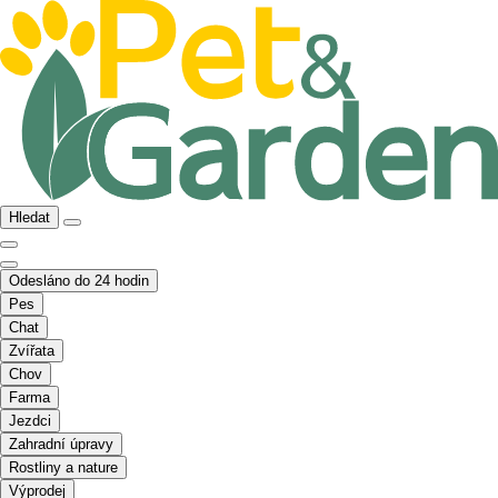
Hledat
Odesláno do 24 hodin
Pes
Chat
Zvířata
Chov
Farma
Jezdci
Zahradní úpravy
Rostliny a nature
Výprodej