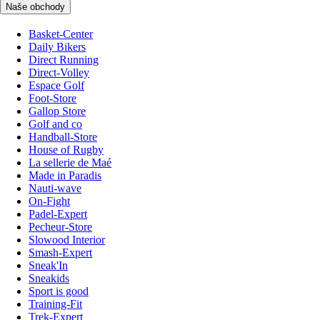
Naše obchody
Basket-Center
Daily Bikers
Direct Running
Direct-Volley
Espace Golf
Foot-Store
Gallop Store
Golf and co
Handball-Store
House of Rugby
La sellerie de Maé
Made in Paradis
Nauti-wave
On-Fight
Padel-Expert
Pecheur-Store
Slowood Interior
Smash-Expert
Sneak'In
Sneakids
Sport is good
Training-Fit
Trek-Expert