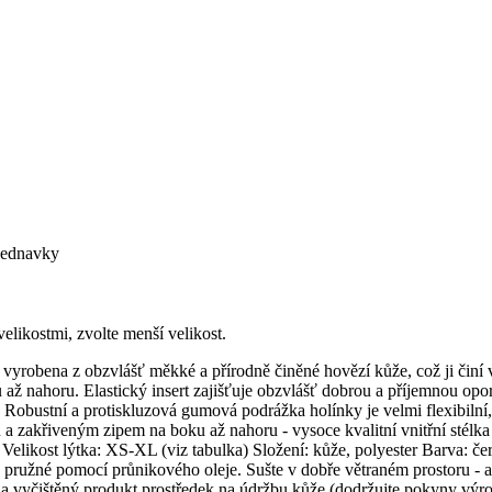
bjednavky
velikostmi, zvolte menší velikost.
vyrobena z obzvlášť měkké a přírodně činěné hovězí kůže, což ji činí 
ž nahoru. Elastický insert zajišťuje obzvlášť dobrou a příjemnou oporu
. Robustní a protiskluzová gumová podrážka holínky je velmi flexibilní
a zakřiveným zipem na boku až nahoru - vysoce kvalitní vnitřní stélka 
Velikost lýtka: XS-XL (viz tabulka) Složení: kůže, polyester Barva: če
e pružné pomocí průnikového oleje. Sušte v dobře větraném prostoru - a
e na vyčištěný produkt prostředek na údržbu kůže (dodržujte pokyny v