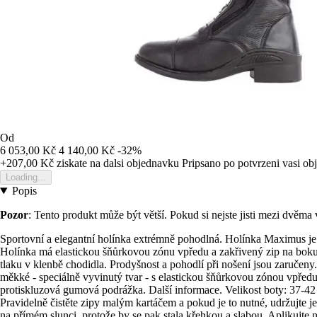
Od
6 053,00 Kč
4 140,00 Kč
-32%
+207,00 Kč
ziskate na dalsi objednavku
Pripsano po potvrzeni vasi o
Loading...
Popis
Pozor
: Tento produkt může být větší. Pokud si nejste jisti mezi dvěma 
Sportovní a elegantní holínka extrémně pohodlná. Holínka Maximus je 
Holínka má elastickou šňůrkovou zónu vpředu a zakřivený zip na boku a
tlaku v klenbě chodidla. Prodyšnost a pohodlí při nošení jsou zaručeny
měkké - speciálně vyvinutý tvar - s elastickou šňůrkovou zónou vpředu 
protiskluzová gumová podrážka. Další informace. Velikost boty: 37-42 
Pravidelně čistěte zipy malým kartáčem a pokud je to nutné, udržujte j
na přímém slunci, protože by se pak stala křehkou a slabou. Aplikujt