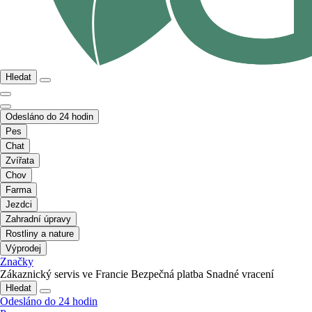
Hledat
Odesláno do 24 hodin
Pes
Chat
Zvířata
Chov
Farma
Jezdci
Zahradní úpravy
Rostliny a nature
Výprodej
Značky
Zákaznický servis ve Francie
Bezpečná platba
Snadné vracení
Hledat
Odesláno do 24 hodin