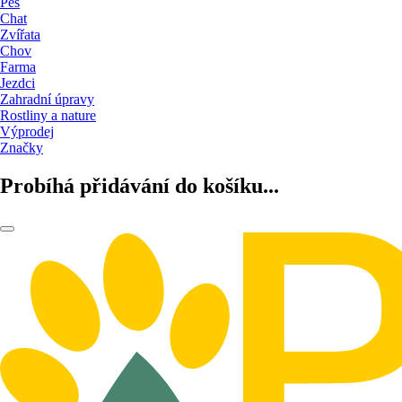
Pes
Chat
Zvířata
Chov
Farma
Jezdci
Zahradní úpravy
Rostliny a nature
Výprodej
Značky
Probíhá přidávání do košíku...