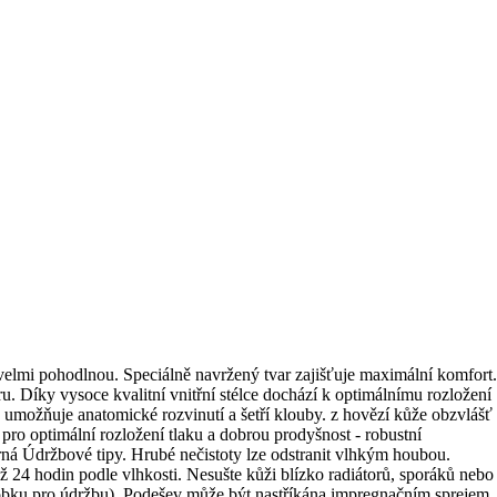
velmi pohodlnou. Speciálně navržený tvar zajišťuje maximální komfort.
. Díky vysoce kvalitní vnitřní stélce dochází k optimálnímu rozložení
, umožňuje anatomické rozvinutí a šetří klouby. z hovězí kůže obzvlášť
pro optimální rozložení tlaku a dobrou prodyšnost - robustní
rná Údržbové tipy. Hrubé nečistoty lze odstranit vlhkým houbou.
ž 24 hodin podle vlhkosti. Nesušte kůži blízko radiátorů, sporáků nebo
ýrobku pro údržbu). Podešev může být nastříkána impregnačním sprejem,